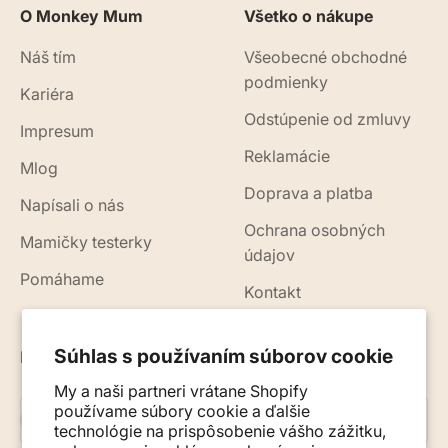
O Monkey Mum
Všetko o nákupe
Náš tím
Všeobecné obchodné
podmienky
Kariéra
Odstúpenie od zmluvy
Impresum
Reklamácie
Mlog
Doprava a platba
Napísali o nás
Ochrana osobných
Mamičky testerky
údajov
Pomáhame
Kontakt
Súhlas s používaním súborov cookie
Novinky, rady a tipy do vášho e-mailu
My a naši partneri vrátane Shopify
používame súbory cookie a ďalšie
Prihlásiť sa na odber
E-mail
technológie na prispôsobenie vášho zážitku,