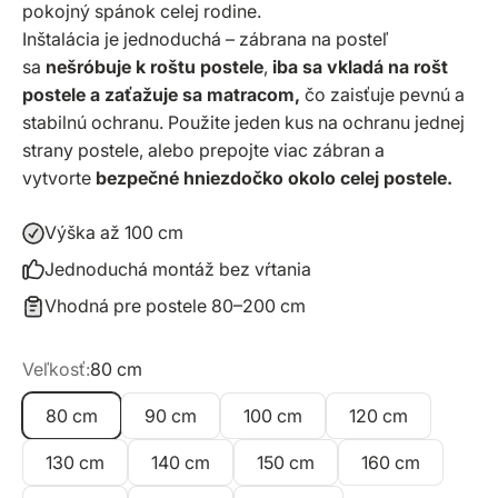
pokojný spánok celej rodine.
Inštalácia je jednoduchá – zábrana na posteľ
sa
nešróbuje k roštu postele
,
iba sa vkladá na rošt
postele a zaťažuje sa matracom,
čo zaisťuje pevnú a
stabilnú ochranu. Použite jeden kus na ochranu jednej
strany postele, alebo prepojte viac zábran a
vytvorte
bezpečné hniezdočko okolo celej postele.
Výška až 100 cm
Jednoduchá montáž bez vŕtania
Vhodná pre postele 80–200 cm
Veľkosť:
80 cm
80 cm
90 cm
100 cm
120 cm
130 cm
140 cm
150 cm
160 cm