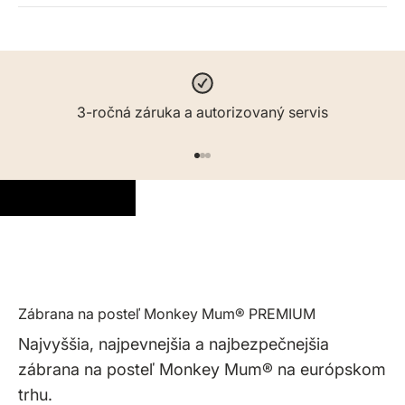
3-ročná záruka a autorizovaný servis
Prejsť na položku 1
Prejsť na položku 2
Prejsť na položku 3
Zábrana na posteľ Monkey Mum® PREMIUM
Najvyššia, najpevnejšia a najbezpečnejšia
zábrana na posteľ Monkey Mum® na európskom
trhu.