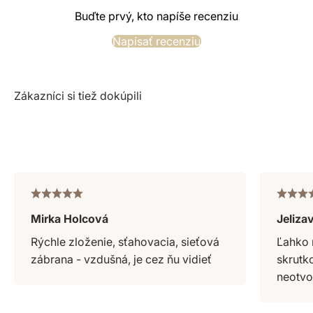
Buďte prvý, kto napíše recenziu
Napísať recenziu
Mirka Holcová
Jeliza
Rýchle zloženie, sťahovacia, sieťová
Ľahko 
zábrana - vzdušná, je cez ňu vidieť
skrutk
neotvor