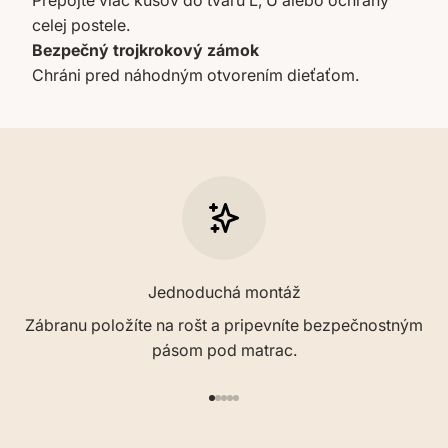
celej postele.
Bezpečný trojkrokový zámok
Chráni pred náhodným otvorením dieťaťom.
Jednoduchá montáž
Zábranu položíte na rošt a pripevníte bezpečnostným
pásom pod matrac.
Prejsť na položku 1
Prejsť na položku 2
Prejsť na položku 3
Prejsť na položku 4
Prejsť na položku 5