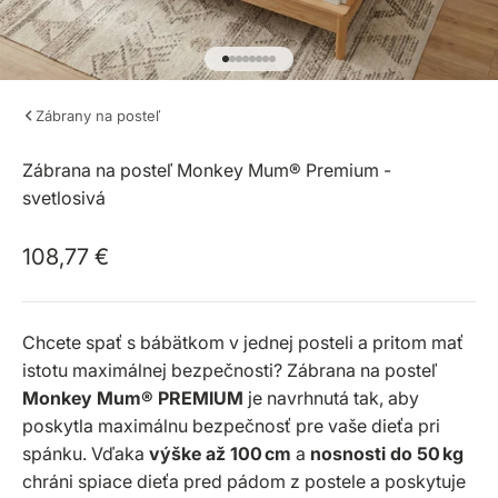
Prejsť na položku 1
Prejsť na položku 2
Prejsť na položku 3
Prejsť na položku 4
Prejsť na položku 5
Prejsť na položku 6
Prejsť na položku 7
Prejsť na položku 8
Zábrany na posteľ
Zábrana na posteľ Monkey Mum® Premium -
svetlosivá
Predajná cena
108,77 €
Chcete spať s bábätkom v jednej posteli a pritom mať
istotu maximálnej bezpečnosti? Zábrana na posteľ
Monkey Mum® PREMIUM
je navrhnutá tak, aby
poskytla maximálnu bezpečnosť pre vaše dieťa pri
spánku. Vďaka
výške až 100 cm
a
nosnosti do 50 kg
chráni spiace dieťa pred pádom z postele a poskytuje