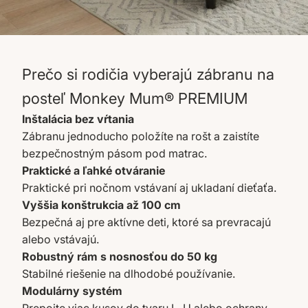
Prečo si rodičia vyberajú zábranu na
posteľ Monkey Mum® PREMIUM
Inštalácia bez vŕtania
Zábranu jednoducho položíte na rošt a zaistíte
bezpečnostným pásom pod matrac.
Praktické a ľahké otváranie
Praktické pri nočnom vstávaní aj ukladaní dieťaťa.
Vyššia konštrukcia až 100 cm
Bezpečná aj pre aktívne deti, ktoré sa prevracajú
alebo vstávajú.
Robustný rám s nosnosťou do 50 kg
Stabilné riešenie na dlhodobé používanie.
Modulárny systém
Prepojte viac kusov do tvaru L, U alebo ochrany