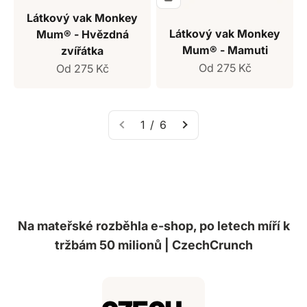
Látkový vak Monkey
Látkový vak Monkey
Mum® - Hvězdná
Mum® - Mamuti
zvířátka
Prodejní cena
Prodejní cena
Od 275 Kč
Od 275 Kč
1 / 6
Na mateřské rozběhla e-shop, po letech míří k
tržbám 50 milionů | CzechCrunch