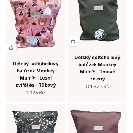
Dětský softshellový
Dětský softshellový
batůžek Monkey
batůžek Monkey
Mum® - Tmavě
Mum® - Lesní
zelený
zvířátka - Růžový
Prodejní cena
Od 925 Kč
Prodejní cena
1 025 Kč