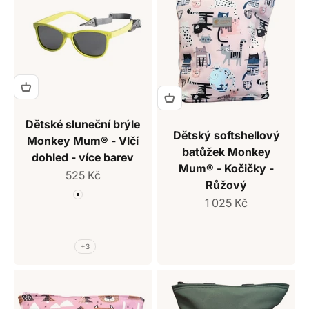
Dětské sluneční brýle
Dětský softshellový
Monkey Mum® - Vlčí
batůžek Monkey
dohled - více barev
Mum® - Kočičky -
Prodejní cena
525 Kč
Růžový
Barva
Prodejní cena
Bílá
1 025 Kč
Béžová
Hnědá
Růžová
+3