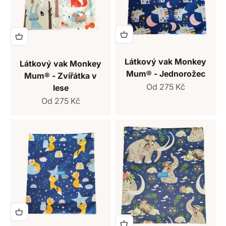
Látkový vak Monkey
Látkový vak Monkey
Mum® - Jednorožec
Mum® - Zvířátka v
Prodejní cena
Od 275 Kč
lese
Prodejní cena
Od 275 Kč