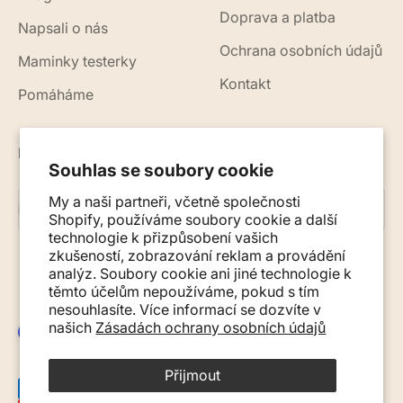
Doprava a platba
Napsali o nás
Ochrana osobních údajů
Maminky testerky
Kontakt
Pomáháme
Novinky, rady a tipy na váš e-mail
Souhlas se soubory cookie
My a naši partneři, včetně společnosti
Přihlásit se k odběru
E-mail
Shopify, používáme soubory cookie a další
technologie k přizpůsobení vašich
zkušeností, zobrazování reklam a provádění
analýz. Soubory cookie ani jiné technologie k
těmto účelům nepoužíváme, pokud s tím
nesouhlasíte. Více informací se dozvíte v
našich
Zásadách ochrany osobních údajů
Česko (CZK Kč)
Přijmout