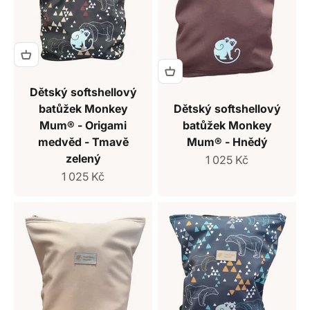
Dětský softshellový
batůžek Monkey
Dětský softshellový
Mum® - Origami
batůžek Monkey
medvěd - Tmavě
Mum® - Hnědý
zelený
Prodejní cena
1 025 Kč
Prodejní cena
1 025 Kč