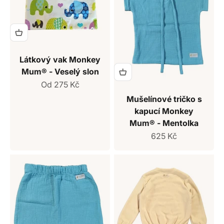
Látkový vak Monkey
Mum® - Veselý slon
Prodejní cena
Od 275 Kč
Mušelínové tričko s
kapucí Monkey
Mum® - Mentolka
Prodejní cena
625 Kč