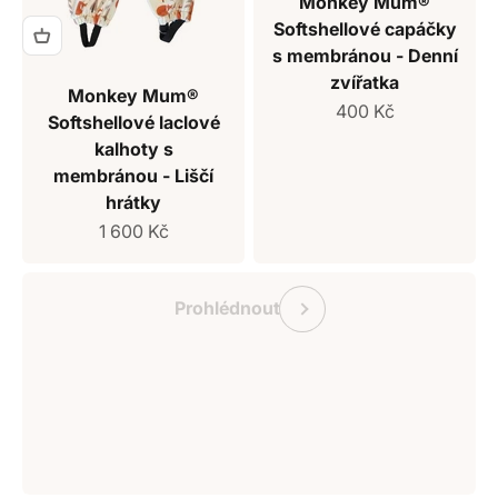
Monkey Mum®
Softshellové capáčky
s membránou - Denní
zvířatka
Monkey Mum®
Prodejní cena
400 Kč
Softshellové laclové
kalhoty s
membránou - Liščí
hrátky
Prodejní cena
1 600 Kč
Dárkový poukaz Monkey Mum
Předchozí
Prohlédnout