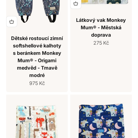
Látkový vak Monkey
Mum® - Městská
doprava
Dětské rostoucí zimní
Prodejní cena
275 Kč
softshellové kalhoty
s beránkem Monkey
Mum® - Origami
medvěd - Tmavě
modré
Prodejní cena
975 Kč