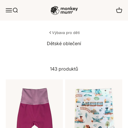
Přejít na obsah
Monkey Mum
Nabídka
Hledat
Košík
Výbava pro děti
143 produktů