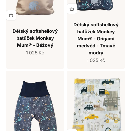
Dětský softshellový
Dětský softshellový
batůžek Monkey
batůžek Monkey
Mum® - Origami
Mum® - Béžový
medvěd - Tmavě
Prodejní cena
1 025 Kč
modrý
Prodejní cena
1 025 Kč