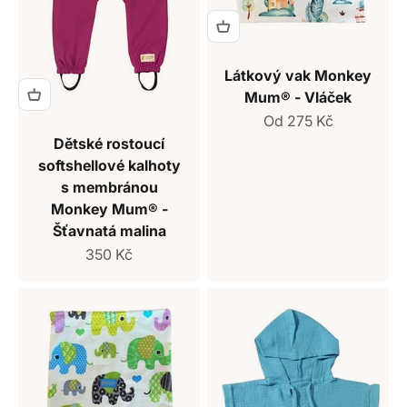
Látkový vak Monkey
Mum® - Vláček
Prodejní cena
Od 275 Kč
Dětské rostoucí
softshellové kalhoty
s membránou
Monkey Mum® -
Šťavnatá malina
Prodejní cena
350 Kč