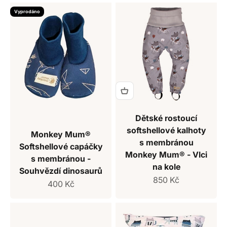
Vyprodáno
Dětské rostoucí
softshellové kalhoty
Monkey Mum®
s membránou
Softshellové capáčky
Monkey Mum® - Vlci
s membránou -
na kole
Souhvězdí dinosaurů
Prodejní cena
850 Kč
Prodejní cena
400 Kč