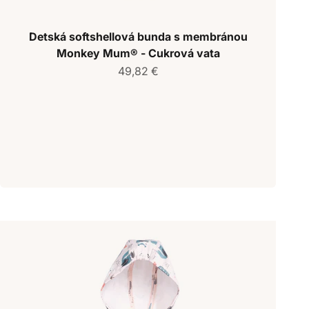
Detská softshellová bunda s membránou
Monkey Mum® - Cukrová vata
Predajná cena
49,82 €