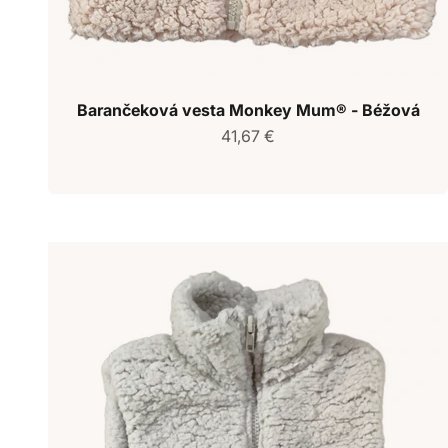
Barančeková vesta Monkey Mum® - Béžová
Predajná cena
41,67 €