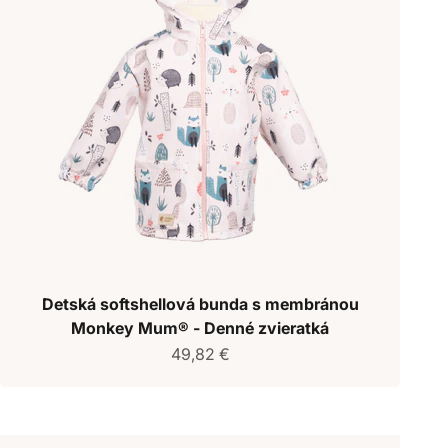
Detská softshellová bunda s membránou
Monkey Mum® - Denné zvieratká
Predajná cena
49,82 €