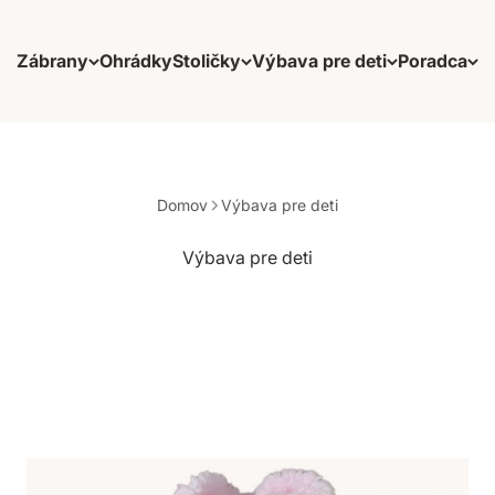
Zábrany
Ohrádky
Stoličky
Výbava pre deti
Poradca
Domov
Výbava pre deti