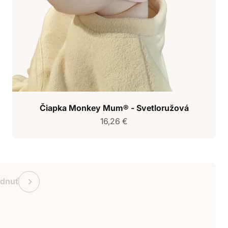
Čiapka Monkey Mum® - Svetloružová
Predajná cena
16,26 €
ukaz Monkey Mum
Predchádzajúce
adnuť