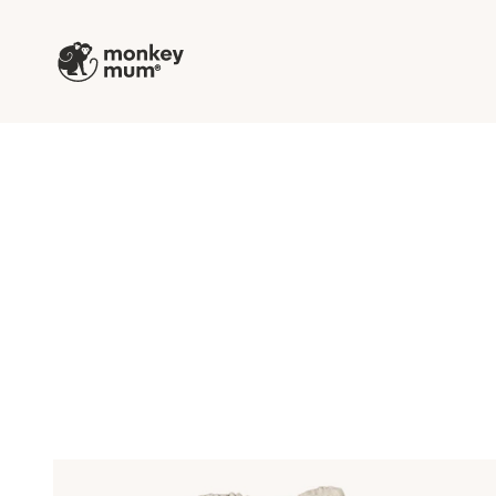
Prejsť na obsah
Monkey Mum