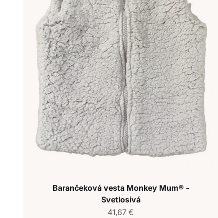
Barančeková vesta Monkey Mum® -
Svetlosivá
Predajná cena
41,67 €