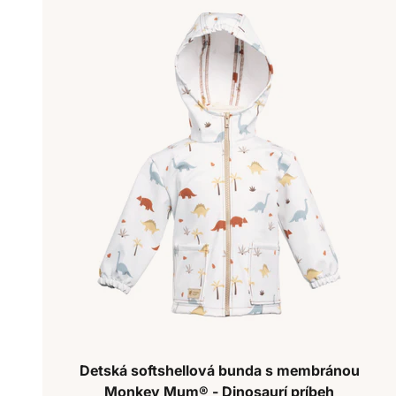
Detská softshellová bunda s membránou
Monkey Mum® - Dinosaurí príbeh