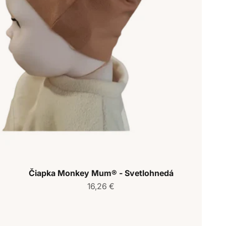
Čiapka Monkey Mum® - Svetlohnedá
Predajná cena
16,26 €