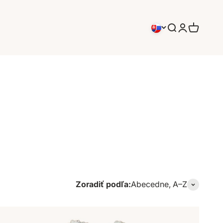
Hľadať
Prihlásenie
Košík
Zoradiť podľa:
Abecedne, A–Z