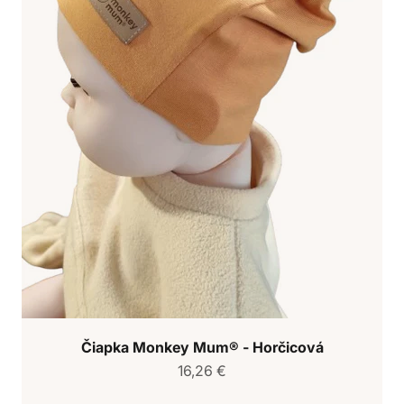
Čiapka Monkey Mum® - Horčicová
Predajná cena
16,26 €