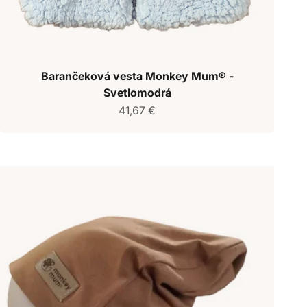
Barančeková vesta Monkey Mum® -
Svetlomodrá
Predajná cena
41,67 €