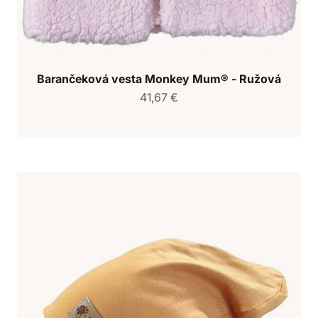
Barančeková vesta Monkey Mum® - Ružová
Predajná cena
41,67 €