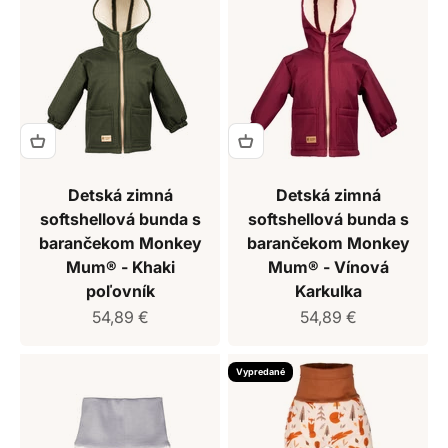
Detská zimná
Detská zimná
softshellová bunda s
softshellová bunda s
barančekom Monkey
barančekom Monkey
Mum® - Khaki
Mum® - Vínová
poľovník
Karkulka
Predajná cena
Predajná cena
54,89 €
54,89 €
Vypredané