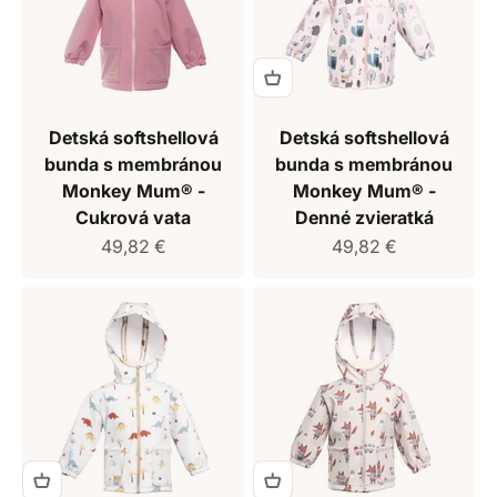
Detská softshellová
Detská softshellová
bunda s membránou
bunda s membránou
Monkey Mum® -
Monkey Mum® -
Cukrová vata
Denné zvieratká
Predajná cena
Predajná cena
49,82 €
49,82 €