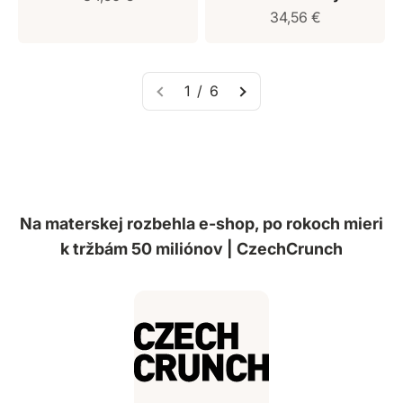
Predajná cena
34,56 €
1 / 6
Na materskej rozbehla e-shop, po rokoch mieri
k tržbám 50 miliónov | CzechCrunch