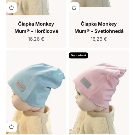
Čiapka Monkey
Čiapka Monkey
Mum® - Horčicová
Mum® - Svetlohnedá
Predajná cena
Predajná cena
16,26 €
16,26 €
Vypredané