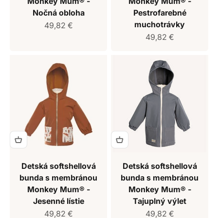
Monkey Mum® -
Monkey Mum® -
Nočná obloha
Pestrofarebné
muchotrávky
Predajná cena
49,82 €
Predajná cena
49,82 €
Detská softshellová
Detská softshellová
bunda s membránou
bunda s membránou
Monkey Mum® -
Monkey Mum® -
Jesenné lístie
Tajuplný výlet
Predajná cena
Predajná cena
49,82 €
49,82 €