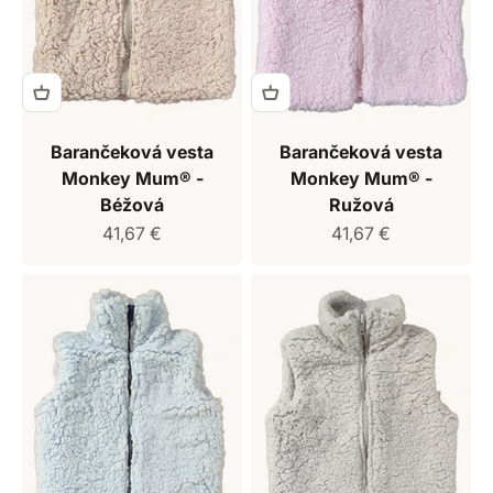
Barančeková vesta
Barančeková vesta
Monkey Mum® -
Monkey Mum® -
Béžová
Ružová
Predajná cena
Predajná cena
41,67 €
41,67 €