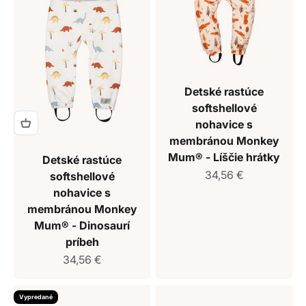
Detské rastúce
softshellové
nohavice s
membránou Monkey
Mum® - Líščie hrátky
Detské rastúce
Predajná cena
34,56 €
softshellové
nohavice s
membránou Monkey
Mum® - Dinosaurí
príbeh
Predajná cena
34,56 €
Vypredané