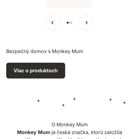
Predchádzajúce
Ďalšie
Prejsť na položku 1
Prejsť na položku 2
Prejsť na položku 3
Bezpečný domov s Monkey Mum
Viac o produktoch
Viac informácií
Viac informá
Viac informácií
Viac i
Viac informácií
O Monkey Mum
Monkey Mum
je česká značka, ktorú založila