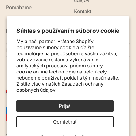
údajov
Pomáhame
Kontakt
Súhlas s používaním súborov cookie
Novinky, rady a tipy do vášho e-mailu
My a naši partneri vrátane Shopify
používame súbory cookie a ďalšie
Prihlásiť sa na odber
E-mail
technológie na prispôsobenie vášho zážitku,
zobrazovanie reklám a vykonávanie
analytických procesov, pričom súbory
cookie ani iné technológie na tieto účely
nebudeme používať, pokiaľ s tým nesúhlasíte.
Zistite viac v našich
Zásadách ochrany
osobných údajov
Slovensko (EUR €)
Prijať
Odmietnuť
© 2026, Monkey Mum. · Site by
Ecommerce Pot
.