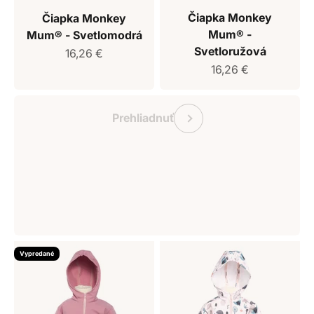
Čiapka Monkey
Čiapka Monkey
Mum® -
Mum® - Svetlomodrá
Svetloružová
Predajná cena
16,26 €
Predajná cena
16,26 €
Darčekový poukaz Monkey Mum
Predchádzajúce
Prehliadnuť
Vypredané