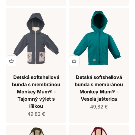
Detská softshellová
Detská softshellová
bunda s membránou
bunda s membránou
Monkey Mum® -
Monkey Mum® -
Tajomný výlet s
Veselá jašterica
líškou
Predajná cena
49,82 €
Predajná cena
49,82 €