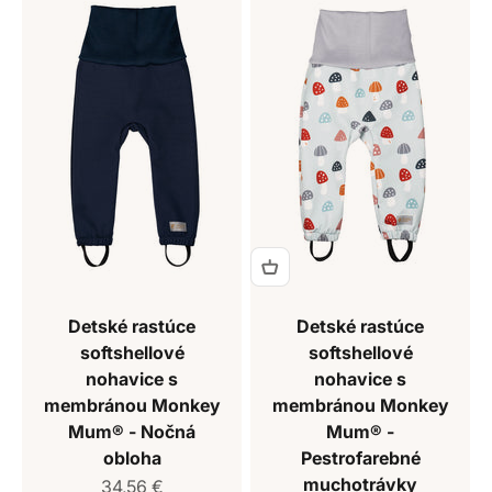
Detské rastúce
Detské rastúce
softshellové
softshellové
nohavice s
nohavice s
membránou Monkey
membránou Monkey
Mum® - Nočná
Mum® -
obloha
Pestrofarebné
muchotrávky
Predajná cena
34,56 €