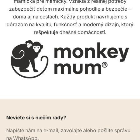
mamička pre mamičky. Vznikla z reálnej potreby
zabezpečiť deťom maximálne pohodlie a bezpečie –
doma aj na cestách. Každý produkt navrhujeme s
dôrazom na kvalitu, funkčnosť a moderný dizajn, ktorý
rešpektuje dnešné domácnosti.
Neviete si s niečím rady?
Napíšte nám na e-mail, zavolajte alebo pošlite správu
na WhatsApp.