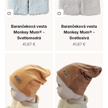
Barančeková vesta
Barančeková vesta
Monkey Mum® -
Monkey Mum® -
Svetlomodrá
Svetlosivá
Predajná cena
Predajná cena
41,67 €
41,67 €