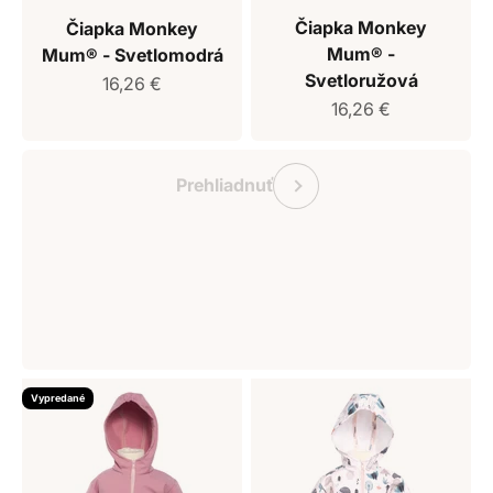
Čiapka Monkey
Čiapka Monkey
Mum® -
Mum® - Svetlomodrá
Svetloružová
Predajná cena
16,26 €
Predajná cena
16,26 €
Darčekový poukaz Monkey Mum
Predchádzajúce
Prehliadnuť
Vypredané