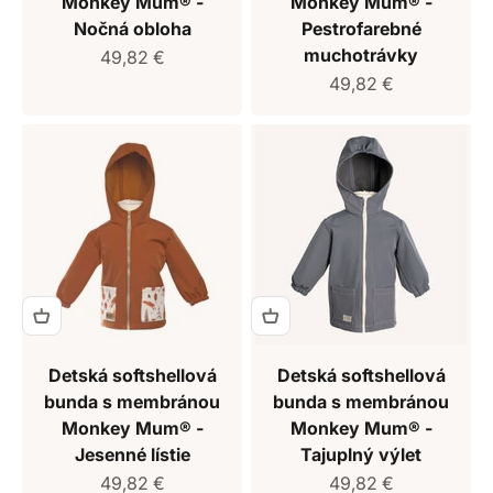
Monkey Mum® -
Monkey Mum® -
Nočná obloha
Pestrofarebné
muchotrávky
Predajná cena
49,82 €
Predajná cena
49,82 €
Detská softshellová
Detská softshellová
bunda s membránou
bunda s membránou
Monkey Mum® -
Monkey Mum® -
Jesenné lístie
Tajuplný výlet
Predajná cena
Predajná cena
49,82 €
49,82 €