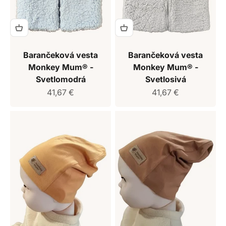
Barančeková vesta
Barančeková vesta
Monkey Mum® -
Monkey Mum® -
Svetlomodrá
Svetlosivá
Predajná cena
Predajná cena
41,67 €
41,67 €