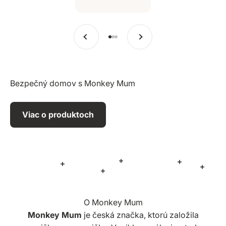
Predchádzajúce
Ďalšie
Prejsť na položku 1
Prejsť na položku 2
Prejsť na položku 3
Bezpečný domov s Monkey Mum
Viac o produktoch
Viac informácií
Viac informá
Viac informácií
Viac i
Viac informácií
O Monkey Mum
Monkey Mum
je česká značka, ktorú založila