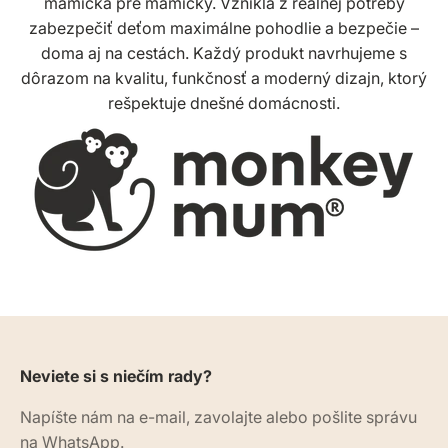
mamička pre mamičky. Vznikla z reálnej potreby
zabezpečiť deťom maximálne pohodlie a bezpečie –
doma aj na cestách. Každý produkt navrhujeme s
dôrazom na kvalitu, funkčnosť a moderný dizajn, ktorý
rešpektuje dnešné domácnosti.
Neviete si s niečím rady?
Napíšte nám na e-mail, zavolajte alebo pošlite správu
na WhatsApp.