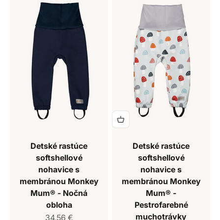
Detské rastúce
Detské rastúce
softshellové
softshellové
nohavice s
nohavice s
membránou Monkey
membránou Monkey
Mum® - Nočná
Mum® -
obloha
Pestrofarebné
muchotrávky
Predajná cena
34,56 €