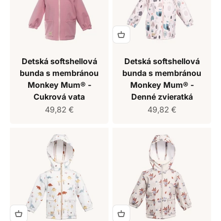
Detská softshellová
Detská softshellová
bunda s membránou
bunda s membránou
Monkey Mum® -
Monkey Mum® -
Cukrová vata
Denné zvieratká
Predajná cena
Predajná cena
49,82 €
49,82 €