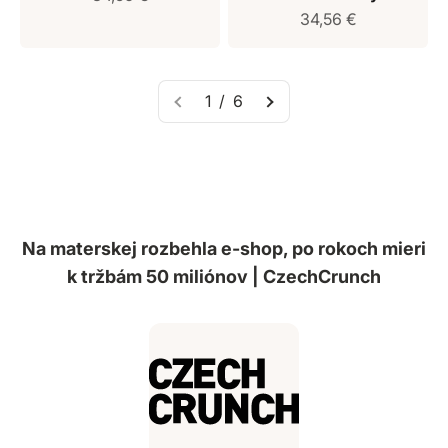
Predajná cena
34,56 €
1 / 6
Na materskej rozbehla e-shop, po rokoch mieri
k tržbám 50 miliónov | CzechCrunch