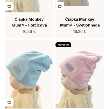
Čiapka Monkey
Čiapka Monkey
Mum® - Horčicová
Mum® - Svetlohnedá
Predajná cena
Predajná cena
16,26 €
16,26 €
Vypredané