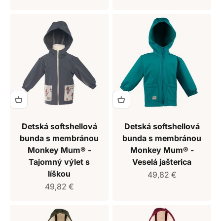
Detská softshellová
Detská softshellová
bunda s membránou
bunda s membránou
Monkey Mum® -
Monkey Mum® -
Tajomný výlet s
Veselá jašterica
líškou
Predajná cena
49,82 €
Predajná cena
49,82 €