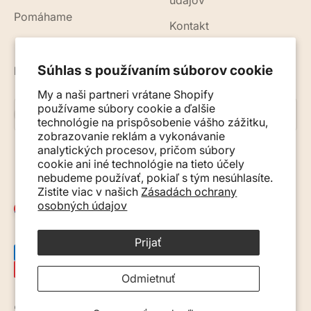
údajov
Pomáhame
Kontakt
Súhlas s používaním súborov cookie
Novinky, rady a tipy do vášho e-mailu
My a naši partneri vrátane Shopify
používame súbory cookie a ďalšie
Prihlásiť sa na odber
E-mail
technológie na prispôsobenie vášho zážitku,
zobrazovanie reklám a vykonávanie
analytických procesov, pričom súbory
cookie ani iné technológie na tieto účely
nebudeme používať, pokiaľ s tým nesúhlasíte.
Zistite viac v našich
Zásadách ochrany
osobných údajov
Slovensko (EUR €)
Prijať
Odmietnuť
© 2026, Monkey Mum. · Site by
Ecommerce Pot
.