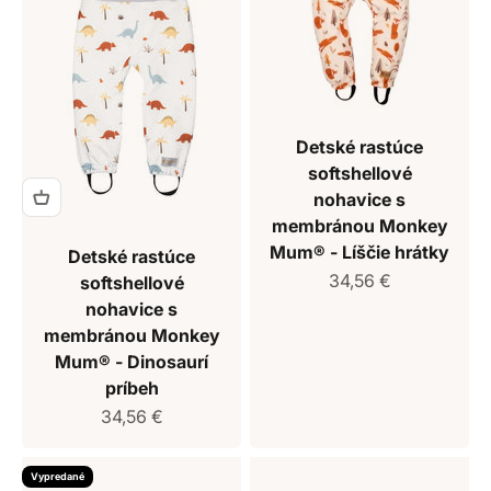
Detské rastúce
softshellové
nohavice s
membránou Monkey
Mum® - Líščie hrátky
Detské rastúce
Predajná cena
34,56 €
softshellové
nohavice s
membránou Monkey
Mum® - Dinosaurí
príbeh
Predajná cena
34,56 €
Vypredané