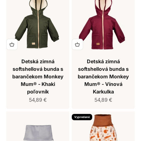
Detská zimná
Detská zimná
softshellová bunda s
softshellová bunda s
barančekom Monkey
barančekom Monkey
Mum® - Khaki
Mum® - Vínová
poľovník
Karkulka
Predajná cena
Predajná cena
54,89 €
54,89 €
Vypredané