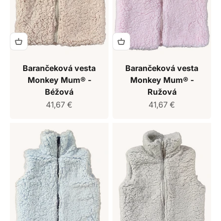
Barančeková vesta
Barančeková vesta
Monkey Mum® -
Monkey Mum® -
Béžová
Ružová
Predajná cena
Predajná cena
41,67 €
41,67 €