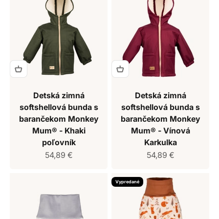
Detská zimná
Detská zimná
softshellová bunda s
softshellová bunda s
barančekom Monkey
barančekom Monkey
Mum® - Khaki
Mum® - Vínová
poľovník
Karkulka
Predajná cena
Predajná cena
54,89 €
54,89 €
Vypredané