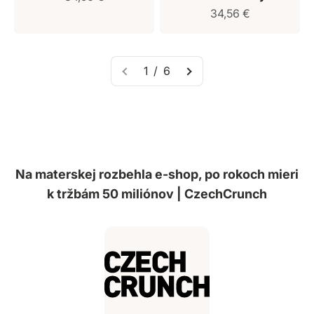
Predajná cena
34,56 €
1 / 6
Na materskej rozbehla e-shop, po rokoch mieri
k tržbám 50 miliónov | CzechCrunch