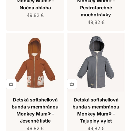
Monkey Mum® -
Monkey Mum® -
Nočná obloha
Pestrofarebné
muchotrávky
Predajná cena
49,82 €
Predajná cena
49,82 €
Detská softshellová
Detská softshellová
bunda s membránou
bunda s membránou
Monkey Mum® -
Monkey Mum® -
Jesenné lístie
Tajuplný výlet
Predajná cena
Predajná cena
49,82 €
49,82 €