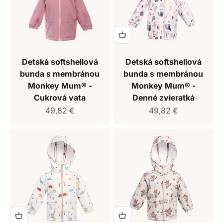
Detská softshellová
Detská softshellová
bunda s membránou
bunda s membránou
Monkey Mum® -
Monkey Mum® -
Cukrová vata
Denné zvieratká
Predajná cena
Predajná cena
49,82 €
49,82 €