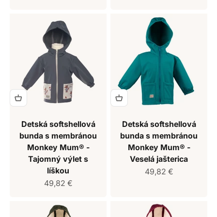
Detská softshellová
Detská softshellová
bunda s membránou
bunda s membránou
Monkey Mum® -
Monkey Mum® -
Tajomný výlet s
Veselá jašterica
líškou
Predajná cena
49,82 €
Predajná cena
49,82 €