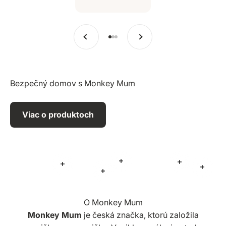
Predchádzajúce
Ďalšie
Prejsť na položku 1
Prejsť na položku 2
Prejsť na položku 3
Bezpečný domov s Monkey Mum
Viac o produktoch
Viac informácií
Viac informá
Viac informácií
Viac i
Viac informácií
O Monkey Mum
Monkey Mum
je česká značka, ktorú založila