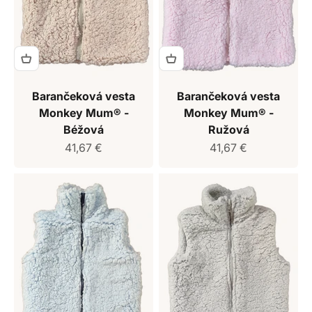
Barančeková vesta
Barančeková vesta
Monkey Mum® -
Monkey Mum® -
Béžová
Ružová
Predajná cena
Predajná cena
41,67 €
41,67 €