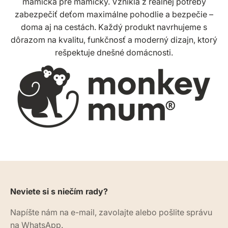
mamička pre mamičky. Vznikla z reálnej potreby
zabezpečiť deťom maximálne pohodlie a bezpečie –
doma aj na cestách. Každý produkt navrhujeme s
dôrazom na kvalitu, funkčnosť a moderný dizajn, ktorý
rešpektuje dnešné domácnosti.
Neviete si s niečím rady?
Napíšte nám na e-mail, zavolajte alebo pošlite správu
na WhatsApp.