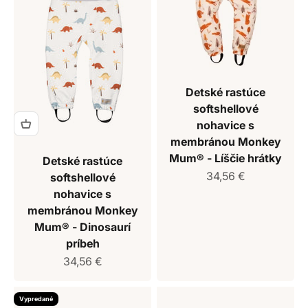
Detské rastúce
softshellové
nohavice s
membránou Monkey
Mum® - Líščie hrátky
Detské rastúce
Predajná cena
34,56 €
softshellové
nohavice s
membránou Monkey
Mum® - Dinosaurí
príbeh
Predajná cena
34,56 €
Vypredané