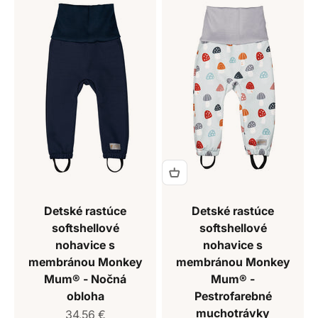
Detské rastúce
Detské rastúce
softshellové
softshellové
nohavice s
nohavice s
membránou Monkey
membránou Monkey
Mum® - Nočná
Mum® -
obloha
Pestrofarebné
muchotrávky
Predajná cena
34,56 €