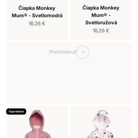
Čiapka Monkey
Čiapka Monkey
Mum® -
Mum® - Svetlomodrá
Svetloružová
Predajná cena
16,26 €
Predajná cena
16,26 €
Darčekový poukaz Monkey Mum
Predchádzajúce
Prehliadnuť
Vypredané