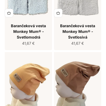
Barančeková vesta
Barančeková vesta
Monkey Mum® -
Monkey Mum® -
Svetlomodrá
Svetlosivá
Predajná cena
Predajná cena
41,67 €
41,67 €