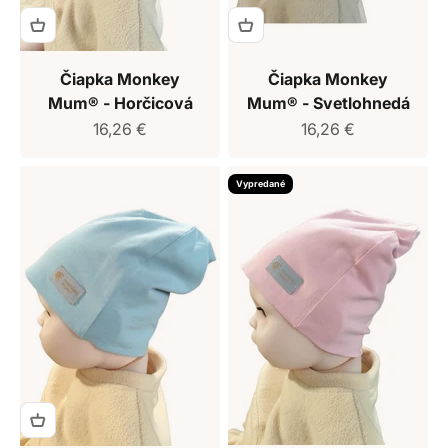
Čiapka Monkey
Čiapka Monkey
Mum® - Horčicová
Mum® - Svetlohnedá
Predajná cena
Predajná cena
16,26 €
16,26 €
Vypredané