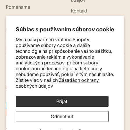
údajov
Pomáhame
Kontakt
Súhlas s používaním súborov cookie
Novinky, rady a tipy do vášho e-mailu
My a naši partneri vrátane Shopify
používame súbory cookie a ďalšie
Prihlásiť sa na odber
E-mail
technológie na prispôsobenie vášho zážitku,
zobrazovanie reklám a vykonávanie
analytických procesov, pričom súbory
cookie ani iné technológie na tieto účely
nebudeme používať, pokiaľ s tým nesúhlasíte.
Zistite viac v našich
Zásadách ochrany
osobných údajov
Slovensko (EUR €)
Prijať
Odmietnuť
© 2026, Monkey Mum. · Site by
Ecommerce Pot
.