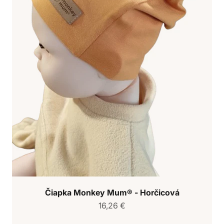
Čiapka Monkey Mum® - Horčicová
Predajná cena
16,26 €