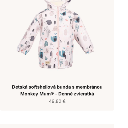
Detská softshellová bunda s membránou
Monkey Mum® - Denné zvieratká
Predajná cena
49,82 €