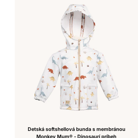
Detská softshellová bunda s membránou
Monkey Mum® - Dinosaurí príbeh