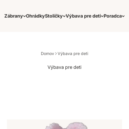
Zábrany
Ohrádky
Stoličky
Výbava pre deti
Poradca
Domov
Výbava pre deti