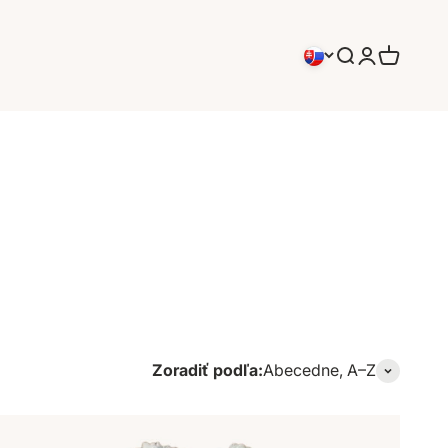
Hľadať
Prihlásenie
Košík
Zoradiť podľa:
Abecedne, A–Z