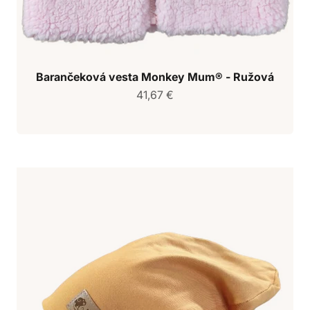
Barančeková vesta Monkey Mum® - Ružová
Predajná cena
41,67 €