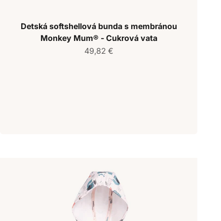
Detská softshellová bunda s membránou
Monkey Mum® - Cukrová vata
Predajná cena
49,82 €