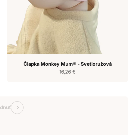
Čiapka Monkey Mum® - Svetloružová
Predajná cena
16,26 €
ukaz Monkey Mum
Predchádzajúce
adnuť