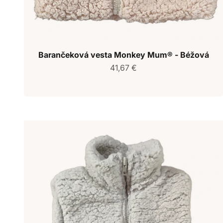
Barančeková vesta Monkey Mum® - Béžová
Predajná cena
41,67 €