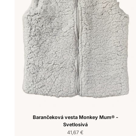
Barančeková vesta Monkey Mum® -
Svetlosivá
Predajná cena
41,67 €