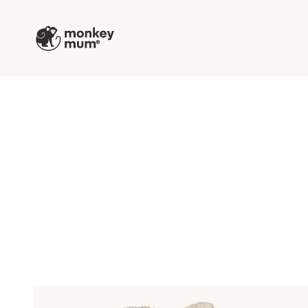
Prejsť na obsah
Monkey Mum