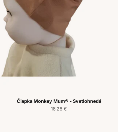
Čiapka Monkey Mum® - Svetlohnedá
Predajná cena
16,26 €