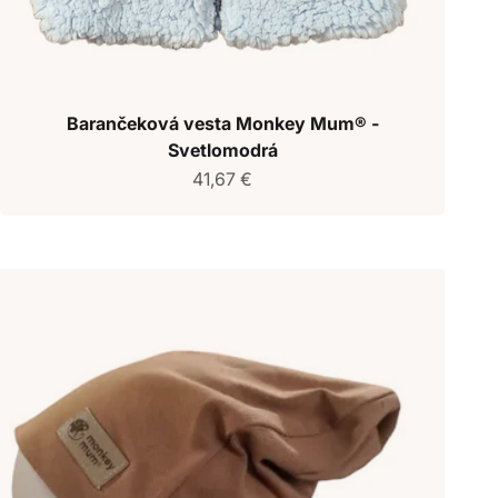
Barančeková vesta Monkey Mum® -
Svetlomodrá
Predajná cena
41,67 €