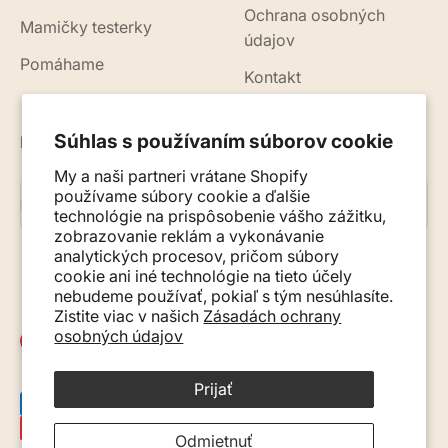
Ochrana osobných
Mamičky testerky
údajov
Pomáhame
Kontakt
Súhlas s používaním súborov cookie
Novinky, rady a tipy do vášho e-mailu
My a naši partneri vrátane Shopify
používame súbory cookie a ďalšie
Prihlásiť sa na odber
E-mail
technológie na prispôsobenie vášho zážitku,
zobrazovanie reklám a vykonávanie
analytických procesov, pričom súbory
cookie ani iné technológie na tieto účely
nebudeme používať, pokiaľ s tým nesúhlasíte.
Zistite viac v našich
Zásadách ochrany
osobných údajov
Slovensko (EUR €)
Prijať
Odmietnuť