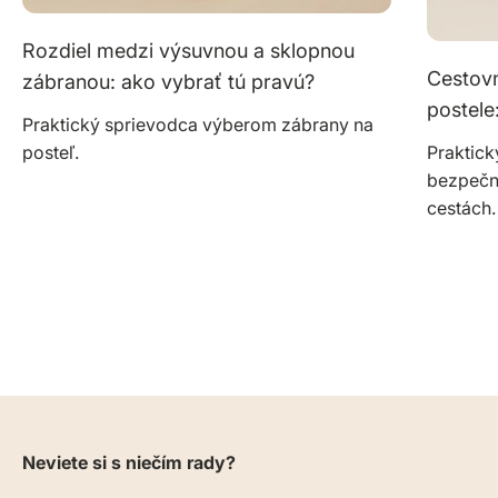
Rozdiel medzi výsuvnou a sklopnou
Cestovn
zábranou: ako vybrať tú pravú?
postele
Praktický sprievodca výberom zábrany na
posteľ.
Praktic
bezpečno
cestách.
Neviete si s niečím rady?