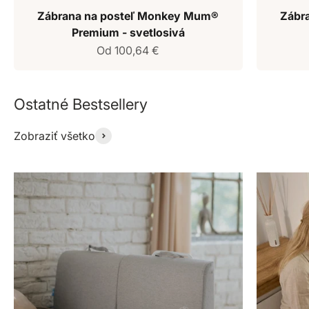
Zábrana na posteľ Monkey Mum®
Zábr
Premium - svetlosivá
Predajná cena
Od 100,64 €
Zobraziť všetko