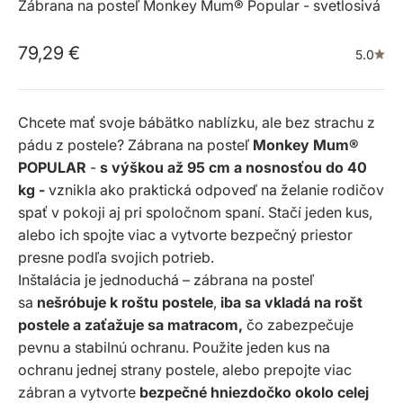
Zábrana na posteľ Monkey Mum® Popular - svetlosivá
Predajná cena
79,29 €
5.0
Chcete mať svoje bábätko nablízku, ale bez strachu z
pádu z postele? Zábrana na posteľ
Monkey Mum®
POPULAR
-
s výškou až 95 cm a nosnosťou do 40
kg -
vznikla ako praktická odpoveď na želanie rodičov
spať v pokoji aj pri spoločnom spaní. Stačí jeden kus,
alebo ich spojte viac a vytvorte bezpečný priestor
presne podľa svojich potrieb.
Inštalácia je jednoduchá – zábrana na posteľ
sa
nešróbuje k roštu postele
,
iba sa vkladá na rošt
postele a zaťažuje sa matracom,
čo zabezpečuje
pevnu a stabilnú ochranu. Použite jeden kus na
ochranu jednej strany postele, alebo prepojte viac
zábran a vytvorte
bezpečné hniezdočko okolo celej