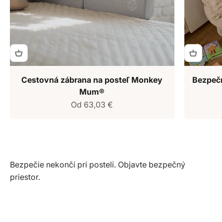
Cestovná zábrana na posteľ Monkey
Bezpeč
Mum®
Predajná cena
Od 63,03 €
Bezpečie nekončí pri posteli. Objavte bezpečný
Ohrádky
priestor.
Zobraziť