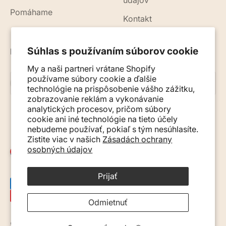
údajov
Pomáhame
Kontakt
Súhlas s používaním súborov cookie
Novinky, rady a tipy do vášho e-mailu
My a naši partneri vrátane Shopify
používame súbory cookie a ďalšie
Prihlásiť sa na odber
E-mail
technológie na prispôsobenie vášho zážitku,
zobrazovanie reklám a vykonávanie
analytických procesov, pričom súbory
cookie ani iné technológie na tieto účely
nebudeme používať, pokiaľ s tým nesúhlasíte.
Zistite viac v našich
Zásadách ochrany
osobných údajov
Slovensko (EUR €)
Prijať
Odmietnuť
© 2026, Monkey Mum. · Site by
Ecommerce Pot
.