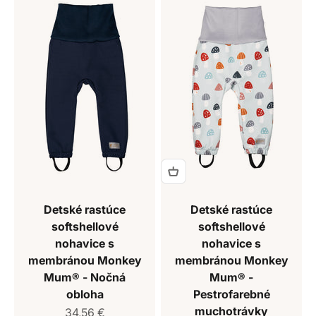
Detské rastúce
Detské rastúce
softshellové
softshellové
nohavice s
nohavice s
membránou Monkey
membránou Monkey
Mum® - Nočná
Mum® -
obloha
Pestrofarebné
muchotrávky
Predajná cena
34,56 €