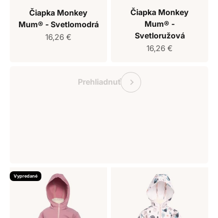
Čiapka Monkey
Čiapka Monkey
Mum® -
Mum® - Svetlomodrá
Svetloružová
Predajná cena
16,26 €
Predajná cena
16,26 €
Darčekový poukaz Monkey Mum
Predchádzajúce
Prehliadnuť
Vypredané