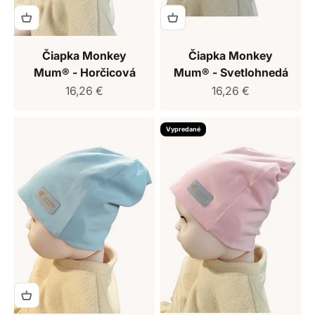
Čiapka Monkey
Čiapka Monkey
Mum® - Horčicová
Mum® - Svetlohnedá
Predajná cena
Predajná cena
16,26 €
16,26 €
Vypredané