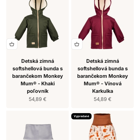
Detská zimná
Detská zimná
softshellová bunda s
softshellová bunda s
barančekom Monkey
barančekom Monkey
Mum® - Khaki
Mum® - Vínová
poľovník
Karkulka
Predajná cena
Predajná cena
54,89 €
54,89 €
Vypredané