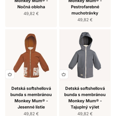
Monkey Mum® -
Monkey Mum® -
Nočná obloha
Pestrofarebné
muchotrávky
Predajná cena
49,82 €
Predajná cena
49,82 €
Detská softshellová
Detská softshellová
bunda s membránou
bunda s membránou
Monkey Mum® -
Monkey Mum® -
Jesenné lístie
Tajuplný výlet
Predajná cena
Predajná cena
49,82 €
49,82 €