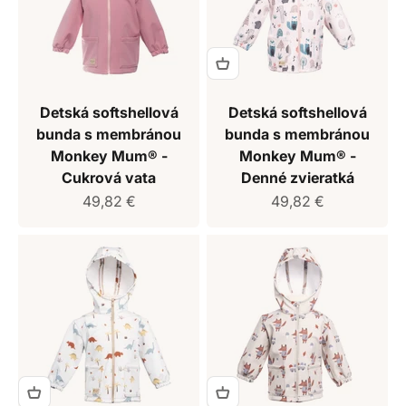
Detská softshellová
Detská softshellová
bunda s membránou
bunda s membránou
Monkey Mum® -
Monkey Mum® -
Cukrová vata
Denné zvieratká
Predajná cena
Predajná cena
49,82 €
49,82 €