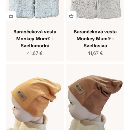
Barančeková vesta
Barančeková vesta
Monkey Mum® -
Monkey Mum® -
Svetlomodrá
Svetlosivá
Predajná cena
Predajná cena
41,67 €
41,67 €