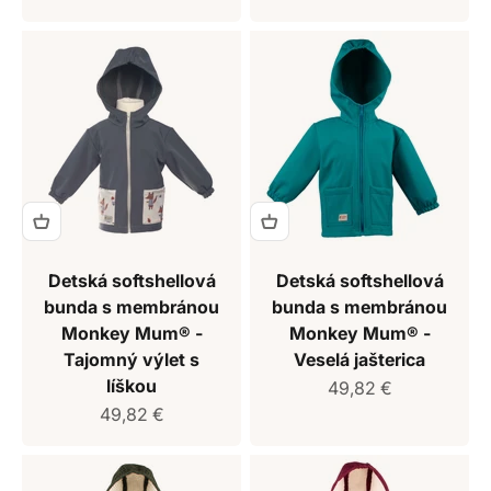
Detská softshellová
Detská softshellová
bunda s membránou
bunda s membránou
Monkey Mum® -
Monkey Mum® -
Tajomný výlet s
Veselá jašterica
líškou
Predajná cena
49,82 €
Predajná cena
49,82 €