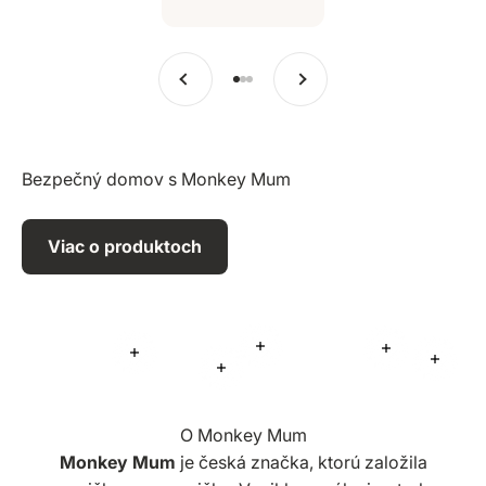
Predchádzajúce
Ďalšie
Prejsť na položku 1
Prejsť na položku 2
Prejsť na položku 3
Bezpečný domov s Monkey Mum
Viac o produktoch
Viac informácií
Viac informá
Viac informácií
Viac i
Viac informácií
O Monkey Mum
Monkey Mum
je česká značka, ktorú založila