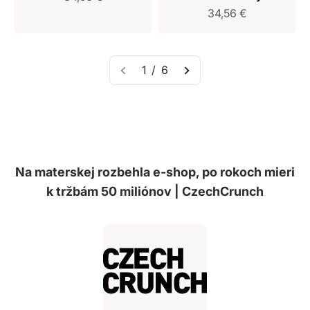
Predajná cena
34,56 €
1 / 6
Na materskej rozbehla e-shop, po rokoch mieri
k tržbám 50 miliónov | CzechCrunch