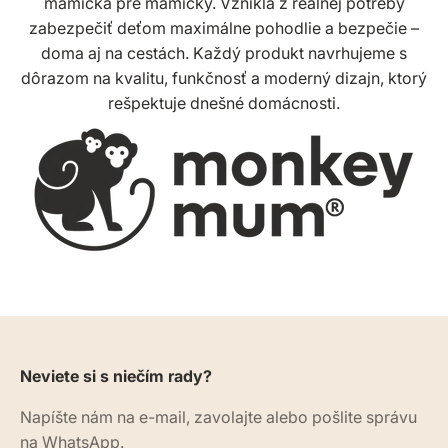
mamička pre mamičky. Vznikla z reálnej potreby
zabezpečiť deťom maximálne pohodlie a bezpečie –
doma aj na cestách. Každý produkt navrhujeme s
dôrazom na kvalitu, funkčnosť a moderný dizajn, ktorý
rešpektuje dnešné domácnosti.
Neviete si s niečím rady?
Napíšte nám na e-mail, zavolajte alebo pošlite správu
na WhatsApp.