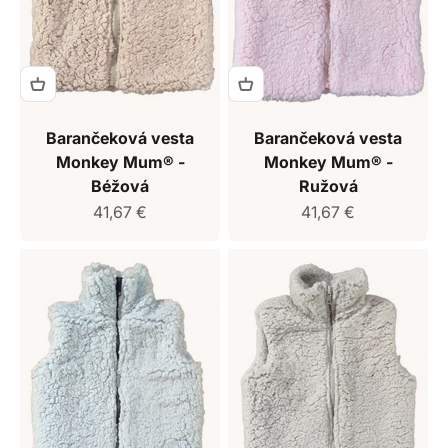
Barančeková vesta
Barančeková vesta
Monkey Mum® -
Monkey Mum® -
Béžová
Ružová
Predajná cena
Predajná cena
41,67 €
41,67 €