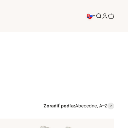
Hľadať
Prihlásenie
Košík
Zoradiť podľa:
Abecedne, A–Z