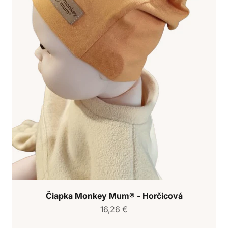
Čiapka Monkey Mum® - Horčicová
Predajná cena
16,26 €