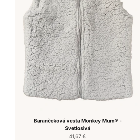
Barančeková vesta Monkey Mum® -
Svetlosivá
Predajná cena
41,67 €