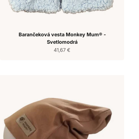
Barančeková vesta Monkey Mum® -
Svetlomodrá
Predajná cena
41,67 €