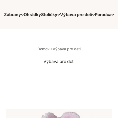
Zábrany
Ohrádky
Stoličky
Výbava pre deti
Poradca
Domov
Výbava pre deti