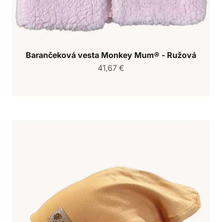
Barančeková vesta Monkey Mum® - Ružová
Predajná cena
41,67 €