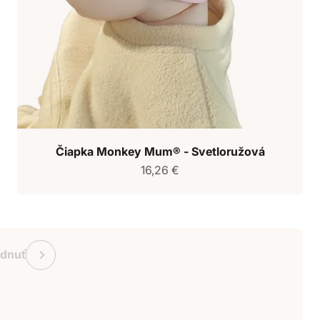
Čiapka Monkey Mum® - Svetloružová
Predajná cena
16,26 €
ukaz Monkey Mum
Predchádzajúce
adnuť