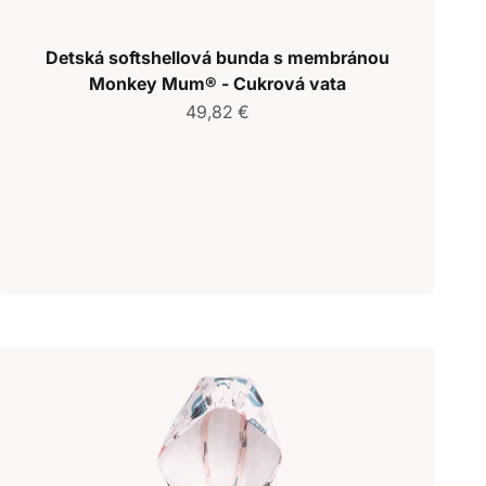
Detská softshellová bunda s membránou
Monkey Mum® - Cukrová vata
Predajná cena
49,82 €