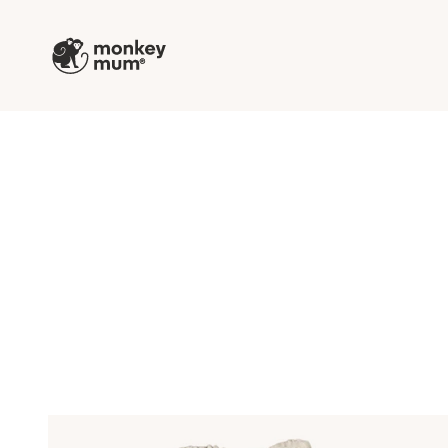
Prejsť na obsah
Monkey Mum