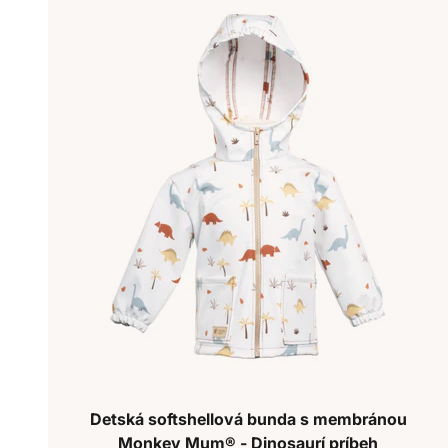
Detská softshellová bunda s membránou
Monkey Mum® - Dinosaurí príbeh