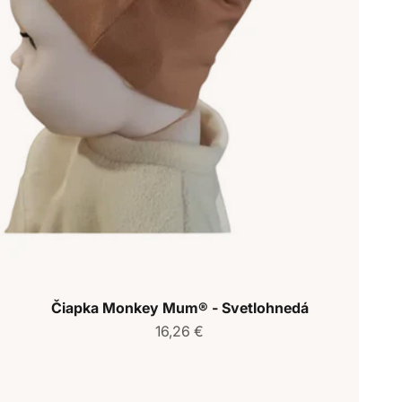
Čiapka Monkey Mum® - Svetlohnedá
Predajná cena
16,26 €