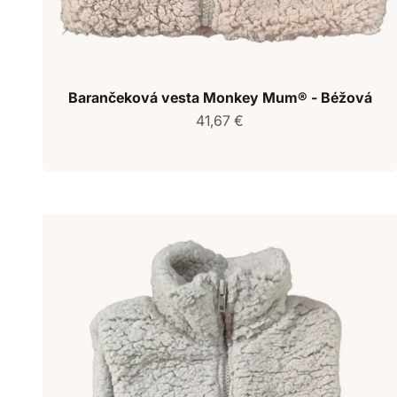
Barančeková vesta Monkey Mum® - Béžová
Predajná cena
41,67 €