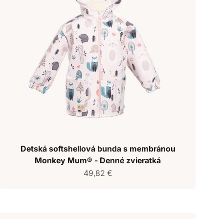
Detská softshellová bunda s membránou
Monkey Mum® - Denné zvieratká
Predajná cena
49,82 €