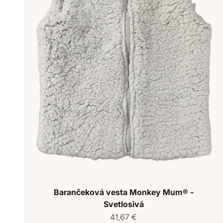
Barančeková vesta Monkey Mum® -
Svetlosivá
Predajná cena
41,67 €