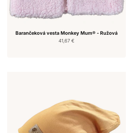
Barančeková vesta Monkey Mum® - Ružová
Predajná cena
41,67 €