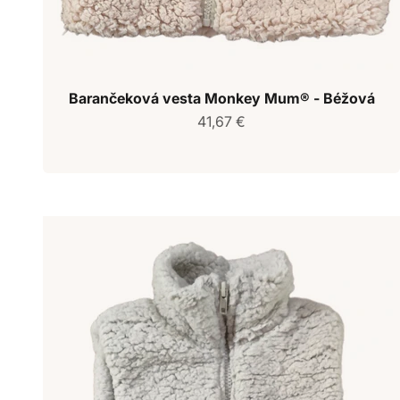
Barančeková vesta Monkey Mum® - Béžová
Predajná cena
41,67 €