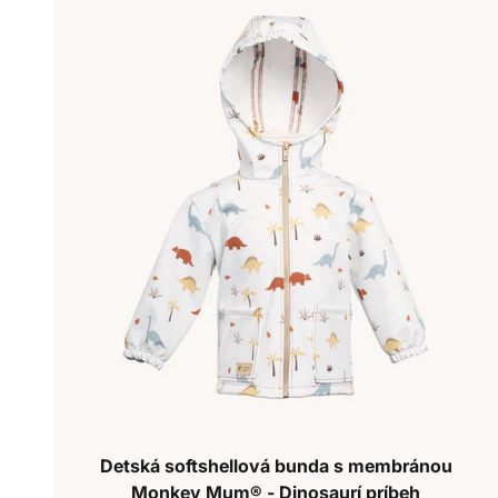
Detská softshellová bunda s membránou
Monkey Mum® - Dinosaurí príbeh