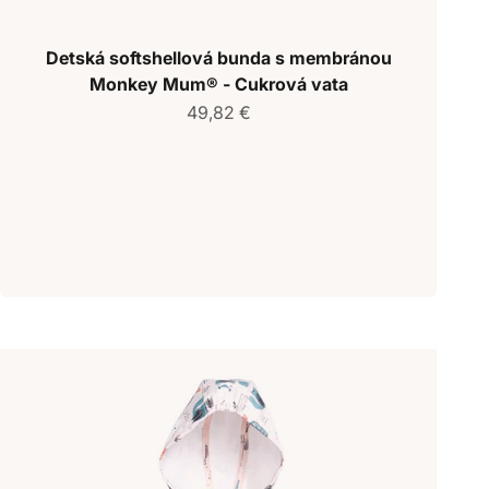
Detská softshellová bunda s membránou
Monkey Mum® - Cukrová vata
Predajná cena
49,82 €