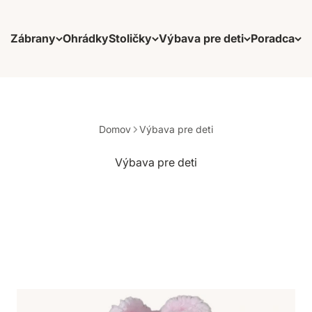
Zábrany
Ohrádky
Stoličky
Výbava pre deti
Poradca
Domov
Výbava pre deti