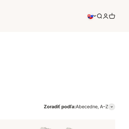
Hľadať
Prihlásenie
Košík
Zoradiť podľa:
Abecedne, A–Z