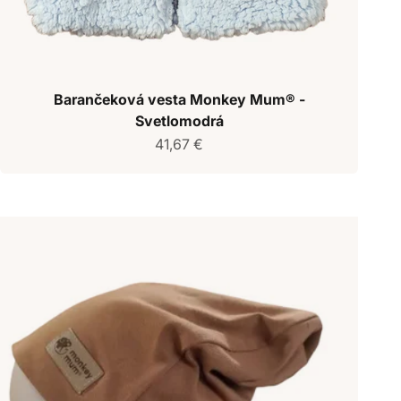
Barančeková vesta Monkey Mum® -
Svetlomodrá
Predajná cena
41,67 €