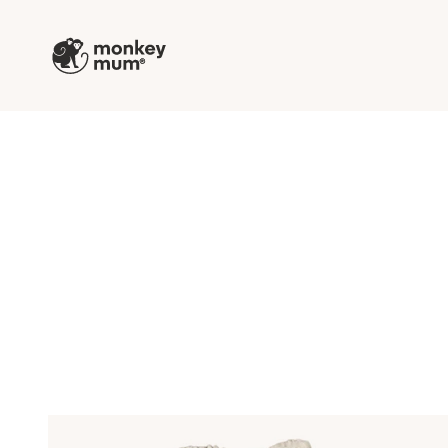
Prejsť na obsah
Monkey Mum