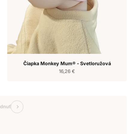
Čiapka Monkey Mum® - Svetloružová
Predajná cena
16,26 €
ukaz Monkey Mum
Predchádzajúce
adnuť