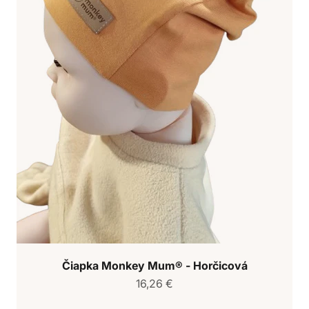
Čiapka Monkey Mum® - Horčicová
Predajná cena
16,26 €