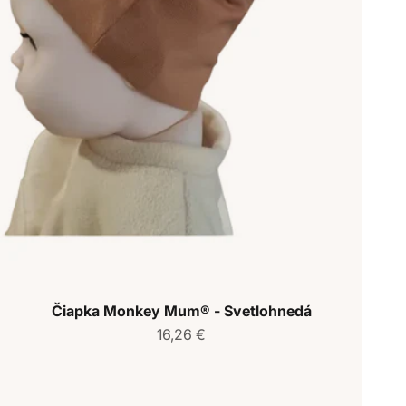
Čiapka Monkey Mum® - Svetlohnedá
Predajná cena
16,26 €