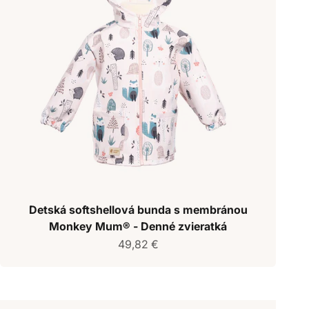
Detská softshellová bunda s membránou
Monkey Mum® - Denné zvieratká
Predajná cena
49,82 €