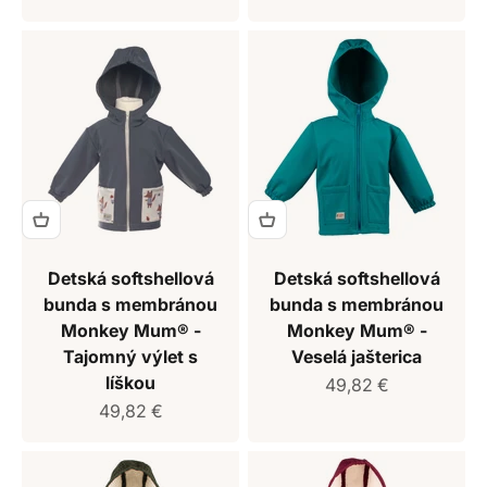
Detská softshellová
Detská softshellová
bunda s membránou
bunda s membránou
Monkey Mum® -
Monkey Mum® -
Tajomný výlet s
Veselá jašterica
líškou
Predajná cena
49,82 €
Predajná cena
49,82 €