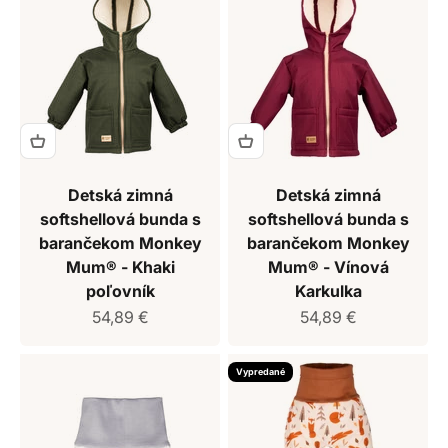
Detská zimná
Detská zimná
softshellová bunda s
softshellová bunda s
barančekom Monkey
barančekom Monkey
Mum® - Khaki
Mum® - Vínová
poľovník
Karkulka
Predajná cena
Predajná cena
54,89 €
54,89 €
Vypredané