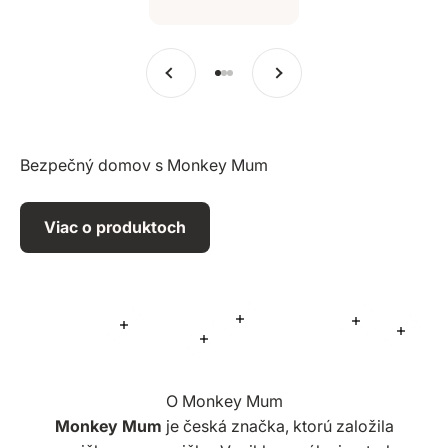
Predchádzajúce
Ďalšie
Prejsť na položku 1
Prejsť na položku 2
Prejsť na položku 3
Bezpečný domov s Monkey Mum
Viac o produktoch
Viac informácií
Viac informá
Viac informácií
Viac i
Viac informácií
O Monkey Mum
Monkey Mum
je česká značka, ktorú založila