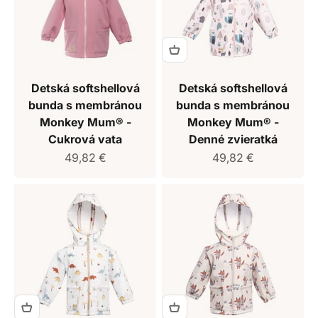
Detská softshellová
Detská softshellová
bunda s membránou
bunda s membránou
Monkey Mum® -
Monkey Mum® -
Cukrová vata
Denné zvieratká
Predajná cena
Predajná cena
49,82 €
49,82 €