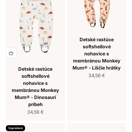
Detské rastúce
softshellové
nohavice s
membránou Monkey
Mum® - Líščie hrátky
Detské rastúce
Predajná cena
34,56 €
softshellové
nohavice s
membránou Monkey
Mum® - Dinosaurí
príbeh
Predajná cena
34,56 €
Vypredané