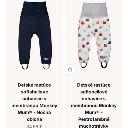
Detské rastúce
Detské rastúce
softshellové
softshellové
nohavice s
nohavice s
membránou Monkey
membránou Monkey
Mum® - Nočná
Mum® -
obloha
Pestrofarebné
muchotrávky
Predajná cena
34,56 €