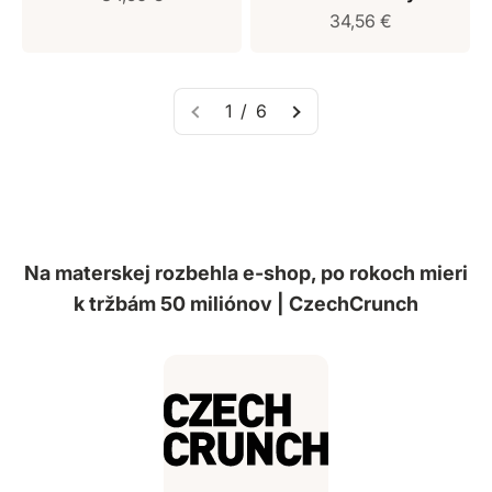
Predajná cena
34,56 €
1 / 6
Na materskej rozbehla e-shop, po rokoch mieri
k tržbám 50 miliónov | CzechCrunch