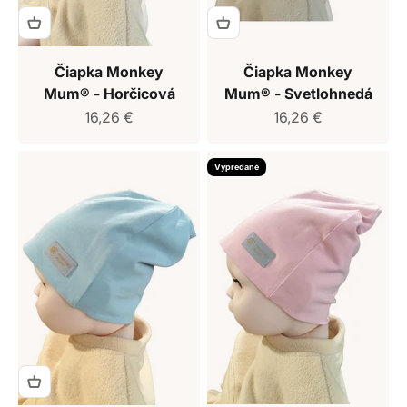
Čiapka Monkey
Čiapka Monkey
Mum® - Horčicová
Mum® - Svetlohnedá
Predajná cena
Predajná cena
16,26 €
16,26 €
Vypredané