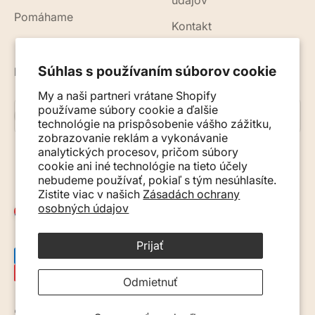
údajov
Pomáhame
Kontakt
Súhlas s používaním súborov cookie
Novinky, rady a tipy do vášho e-mailu
My a naši partneri vrátane Shopify
používame súbory cookie a ďalšie
Prihlásiť sa na odber
E-mail
technológie na prispôsobenie vášho zážitku,
zobrazovanie reklám a vykonávanie
analytických procesov, pričom súbory
cookie ani iné technológie na tieto účely
nebudeme používať, pokiaľ s tým nesúhlasíte.
Zistite viac v našich
Zásadách ochrany
osobných údajov
Slovensko (EUR €)
Prijať
Odmietnuť
© 2026, Monkey Mum. · Site by
Ecommerce Pot
.