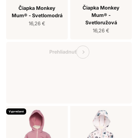
Čiapka Monkey
Čiapka Monkey
Mum® -
Mum® - Svetlomodrá
Svetloružová
Predajná cena
16,26 €
Predajná cena
16,26 €
Darčekový poukaz Monkey Mum
Predchádzajúce
Prehliadnuť
Vypredané