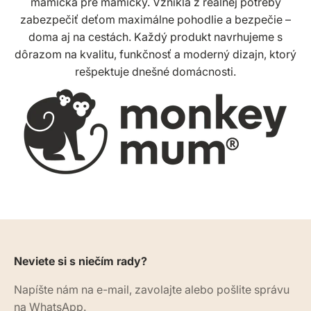
mamička pre mamičky. Vznikla z reálnej potreby
zabezpečiť deťom maximálne pohodlie a bezpečie –
doma aj na cestách. Každý produkt navrhujeme s
dôrazom na kvalitu, funkčnosť a moderný dizajn, ktorý
rešpektuje dnešné domácnosti.
Neviete si s niečím rady?
Napíšte nám na e-mail, zavolajte alebo pošlite správu
na WhatsApp.