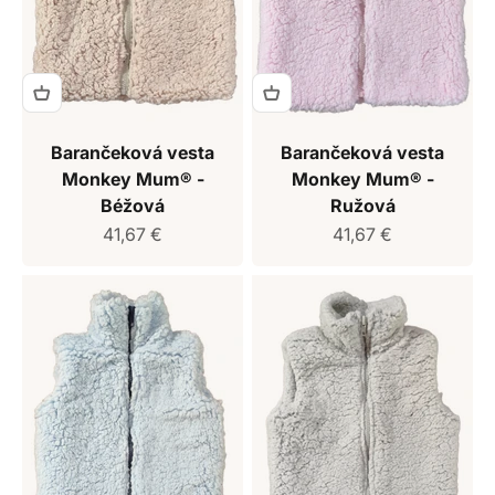
Barančeková vesta
Barančeková vesta
Monkey Mum® -
Monkey Mum® -
Béžová
Ružová
Predajná cena
Predajná cena
41,67 €
41,67 €