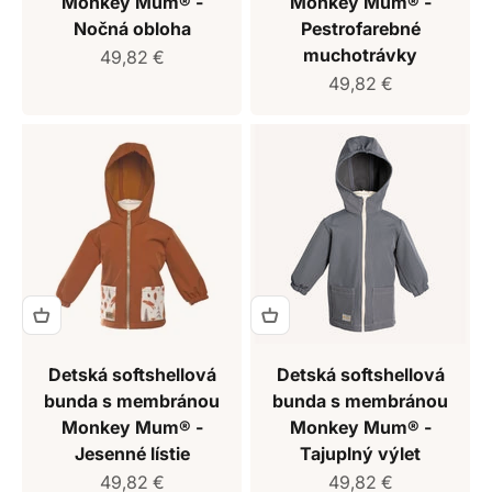
Monkey Mum® -
Monkey Mum® -
Nočná obloha
Pestrofarebné
muchotrávky
Predajná cena
49,82 €
Predajná cena
49,82 €
Detská softshellová
Detská softshellová
bunda s membránou
bunda s membránou
Monkey Mum® -
Monkey Mum® -
Jesenné lístie
Tajuplný výlet
Predajná cena
Predajná cena
49,82 €
49,82 €