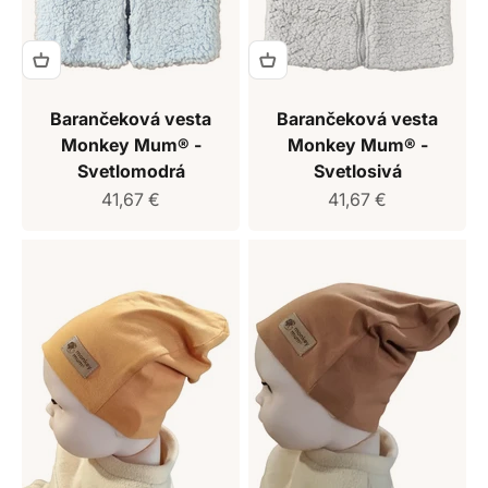
Barančeková vesta
Barančeková vesta
Monkey Mum® -
Monkey Mum® -
Svetlomodrá
Svetlosivá
Predajná cena
Predajná cena
41,67 €
41,67 €