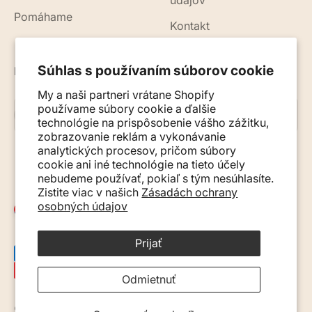
údajov
Pomáhame
Kontakt
Súhlas s používaním súborov cookie
Novinky, rady a tipy do vášho e-mailu
My a naši partneri vrátane Shopify
používame súbory cookie a ďalšie
Prihlásiť sa na odber
E-mail
technológie na prispôsobenie vášho zážitku,
zobrazovanie reklám a vykonávanie
analytických procesov, pričom súbory
cookie ani iné technológie na tieto účely
nebudeme používať, pokiaľ s tým nesúhlasíte.
Zistite viac v našich
Zásadách ochrany
osobných údajov
Slovensko (EUR €)
Prijať
Odmietnuť
© 2026, Monkey Mum. · Site by
Ecommerce Pot
.