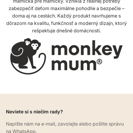
mamička pre mamičky. Vznikla z reálnej potreby
zabezpečiť deťom maximálne pohodlie a bezpečie –
doma aj na cestách. Každý produkt navrhujeme s
dôrazom na kvalitu, funkčnosť a moderný dizajn, ktorý
rešpektuje dnešné domácnosti.
Neviete si s niečím rady?
Napíšte nám na e-mail, zavolajte alebo pošlite správu
na WhatsApp.