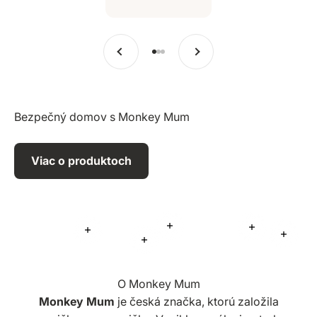
Predchádzajúce
Ďalšie
Prejsť na položku 1
Prejsť na položku 2
Prejsť na položku 3
Bezpečný domov s Monkey Mum
Viac o produktoch
Viac informácií
Viac informá
Viac informácií
Viac i
Viac informácií
O Monkey Mum
Monkey Mum
je česká značka, ktorú založila