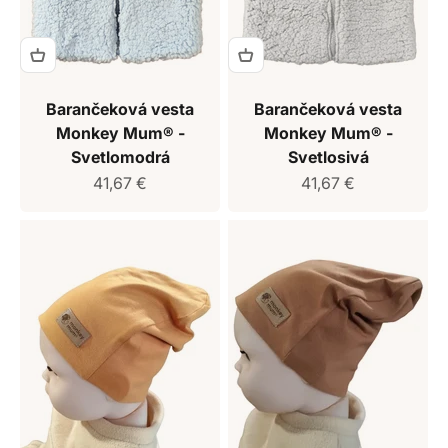
Barančeková vesta
Barančeková vesta
Monkey Mum® -
Monkey Mum® -
Svetlomodrá
Svetlosivá
Predajná cena
Predajná cena
41,67 €
41,67 €