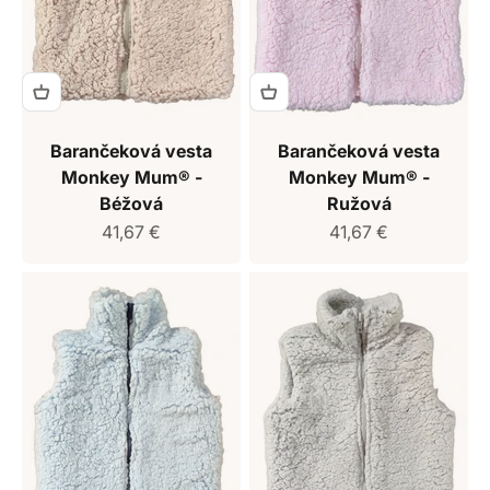
Barančeková vesta
Barančeková vesta
Monkey Mum® -
Monkey Mum® -
Béžová
Ružová
Predajná cena
Predajná cena
41,67 €
41,67 €