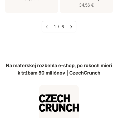
Predajná cena
34,56 €
1 / 6
Na materskej rozbehla e-shop, po rokoch mieri
k tržbám 50 miliónov | CzechCrunch