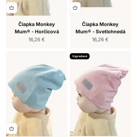
Čiapka Monkey
Čiapka Monkey
Mum® - Horčicová
Mum® - Svetlohnedá
Predajná cena
Predajná cena
16,26 €
16,26 €
Vypredané