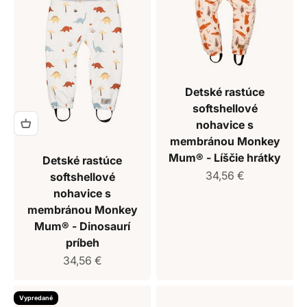
Detské rastúce
softshellové
nohavice s
membránou Monkey
Mum® - Líščie hrátky
Detské rastúce
Predajná cena
34,56 €
softshellové
nohavice s
membránou Monkey
Mum® - Dinosaurí
príbeh
Predajná cena
34,56 €
Vypredané