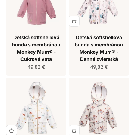
Detská softshellová
Detská softshellová
bunda s membránou
bunda s membránou
Monkey Mum® -
Monkey Mum® -
Cukrová vata
Denné zvieratká
Predajná cena
Predajná cena
49,82 €
49,82 €