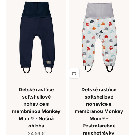
Detské rastúce
Detské rastúce
softshellové
softshellové
nohavice s
nohavice s
membránou Monkey
membránou Monkey
Mum® - Nočná
Mum® -
obloha
Pestrofarebné
muchotrávky
Predajná cena
34,56 €