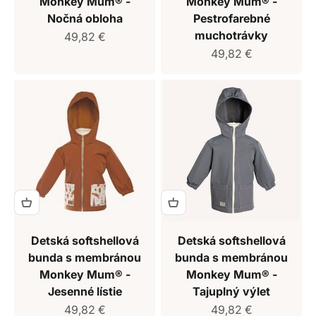
Monkey Mum® -
Monkey Mum® -
Nočná obloha
Pestrofarebné
muchotrávky
Predajná cena
49,82 €
Predajná cena
49,82 €
Detská softshellová
Detská softshellová
bunda s membránou
bunda s membránou
Monkey Mum® -
Monkey Mum® -
Jesenné lístie
Tajuplný výlet
Predajná cena
Predajná cena
49,82 €
49,82 €