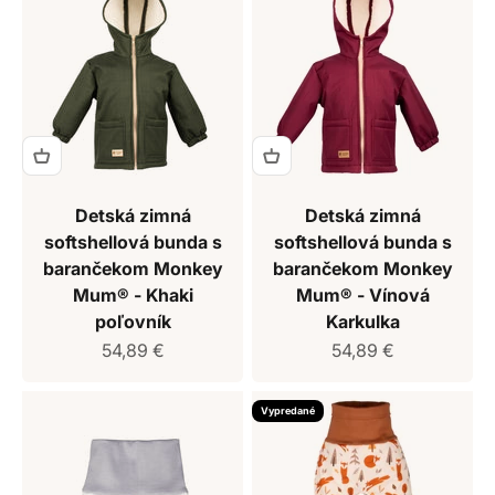
Detská zimná
Detská zimná
softshellová bunda s
softshellová bunda s
barančekom Monkey
barančekom Monkey
Mum® - Khaki
Mum® - Vínová
poľovník
Karkulka
Predajná cena
Predajná cena
54,89 €
54,89 €
Vypredané