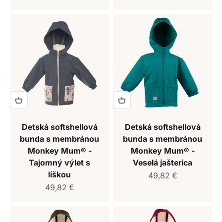
Detská softshellová
Detská softshellová
bunda s membránou
bunda s membránou
Monkey Mum® -
Monkey Mum® -
Tajomný výlet s
Veselá jašterica
líškou
Predajná cena
49,82 €
Predajná cena
49,82 €