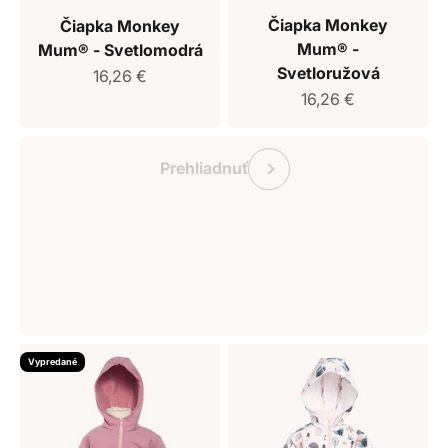
Čiapka Monkey
Čiapka Monkey
Mum® -
Mum® - Svetlomodrá
Svetloružová
Predajná cena
16,26 €
Predajná cena
16,26 €
Darčekový poukaz Monkey Mum
Predchádzajúce
Prehliadnuť
Vypredané