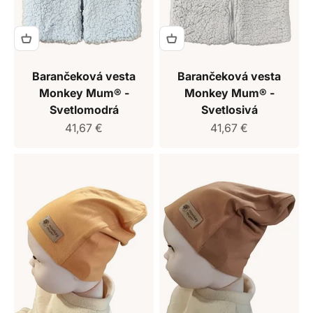
Barančeková vesta
Barančeková vesta
Monkey Mum® -
Monkey Mum® -
Svetlomodrá
Svetlosivá
Predajná cena
Predajná cena
41,67 €
41,67 €