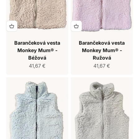
Barančeková vesta
Barančeková vesta
Monkey Mum® -
Monkey Mum® -
Béžová
Ružová
Predajná cena
Predajná cena
41,67 €
41,67 €