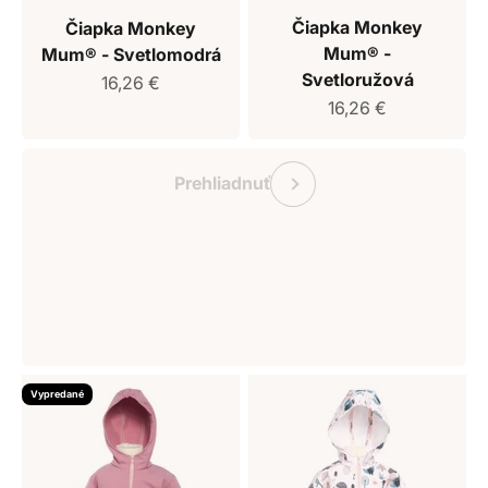
Čiapka Monkey
Čiapka Monkey
Mum® -
Mum® - Svetlomodrá
Svetloružová
Predajná cena
16,26 €
Predajná cena
16,26 €
Darčekový poukaz Monkey Mum
Predchádzajúce
Prehliadnuť
Vypredané