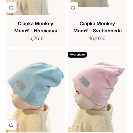
Čiapka Monkey
Čiapka Monkey
Mum® - Horčicová
Mum® - Svetlohnedá
Predajná cena
Predajná cena
16,26 €
16,26 €
Vypredané