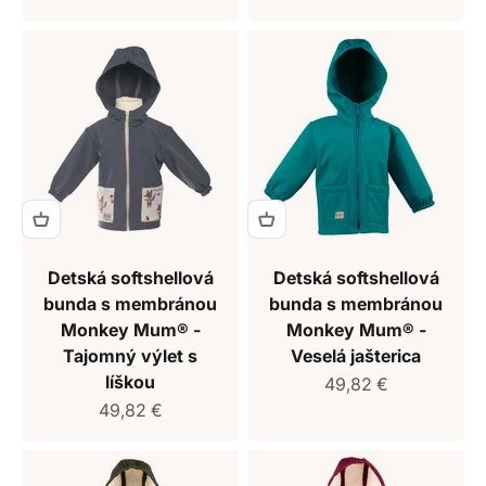
Detská softshellová
Detská softshellová
bunda s membránou
bunda s membránou
Monkey Mum® -
Monkey Mum® -
Tajomný výlet s
Veselá jašterica
líškou
Predajná cena
49,82 €
Predajná cena
49,82 €