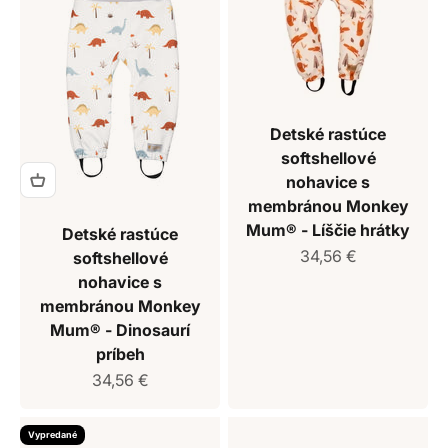
Detské rastúce
softshellové
nohavice s
membránou Monkey
Mum® - Líščie hrátky
Detské rastúce
Predajná cena
34,56 €
softshellové
nohavice s
membránou Monkey
Mum® - Dinosaurí
príbeh
Predajná cena
34,56 €
Vypredané