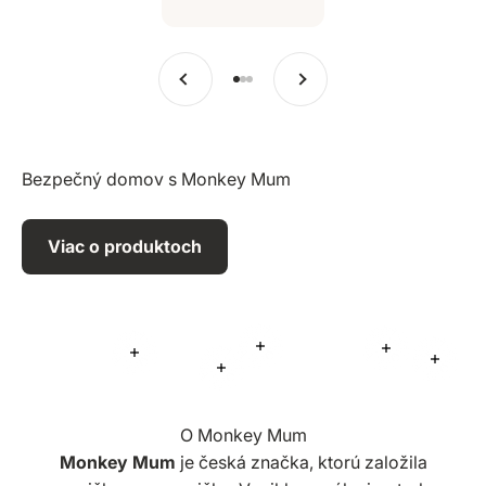
Predchádzajúce
Ďalšie
Prejsť na položku 1
Prejsť na položku 2
Prejsť na položku 3
Bezpečný domov s Monkey Mum
Viac o produktoch
Viac informácií
Viac informá
Viac informácií
Viac i
Viac informácií
O Monkey Mum
Monkey Mum
je česká značka, ktorú založila