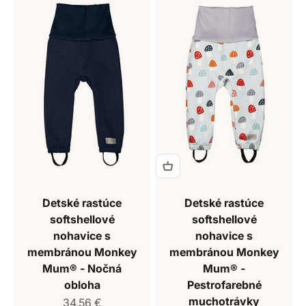
Detské rastúce
Detské rastúce
softshellové
softshellové
nohavice s
nohavice s
membránou Monkey
membránou Monkey
Mum® - Nočná
Mum® -
obloha
Pestrofarebné
muchotrávky
Predajná cena
34,56 €