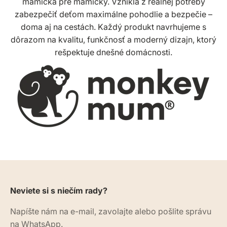
mamička pre mamičky. Vznikla z reálnej potreby
zabezpečiť deťom maximálne pohodlie a bezpečie –
doma aj na cestách. Každý produkt navrhujeme s
dôrazom na kvalitu, funkčnosť a moderný dizajn, ktorý
rešpektuje dnešné domácnosti.
Neviete si s niečím rady?
Napíšte nám na e-mail, zavolajte alebo pošlite správu
na WhatsApp.