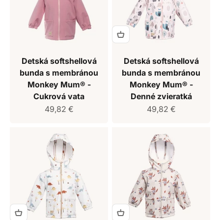
Detská softshellová
Detská softshellová
bunda s membránou
bunda s membránou
Monkey Mum® -
Monkey Mum® -
Cukrová vata
Denné zvieratká
Predajná cena
Predajná cena
49,82 €
49,82 €