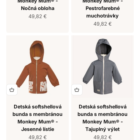
Monkey Mum® -
Monkey Mum® -
Nočná obloha
Pestrofarebné
muchotrávky
Predajná cena
49,82 €
Predajná cena
49,82 €
Detská softshellová
Detská softshellová
bunda s membránou
bunda s membránou
Monkey Mum® -
Monkey Mum® -
Jesenné lístie
Tajuplný výlet
Predajná cena
Predajná cena
49,82 €
49,82 €