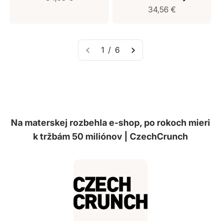
Predajná cena
34,56 €
1 / 6
Na materskej rozbehla e-shop, po rokoch mieri
k tržbám 50 miliónov | CzechCrunch