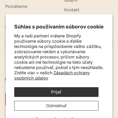
údajov
Pomáhame
Kontakt
Súhlas s používaním súborov cookie
Novinky, rady a tipy do vášho e-mailu
My a naši partneri vrátane Shopify
používame súbory cookie a ďalšie
Prihlásiť sa na odber
E-mail
technológie na prispôsobenie vášho zážitku,
zobrazovanie reklám a vykonávanie
analytických procesov, pričom súbory
cookie ani iné technológie na tieto účely
nebudeme používať, pokiaľ s tým nesúhlasíte.
Zistite viac v našich
Zásadách ochrany
osobných údajov
Slovensko (EUR €)
Prijať
Odmietnuť
© 2026, Monkey Mum. · Site by
Ecommerce Pot
.