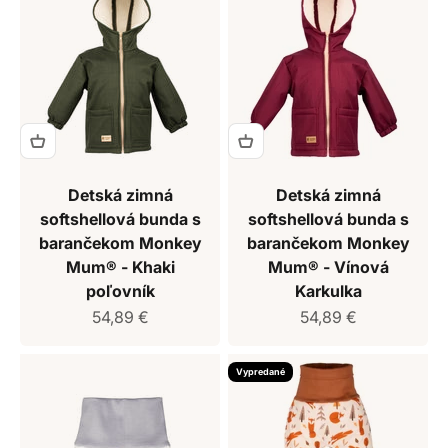
Detská zimná
Detská zimná
softshellová bunda s
softshellová bunda s
barančekom Monkey
barančekom Monkey
Mum® - Khaki
Mum® - Vínová
poľovník
Karkulka
Predajná cena
Predajná cena
54,89 €
54,89 €
Vypredané