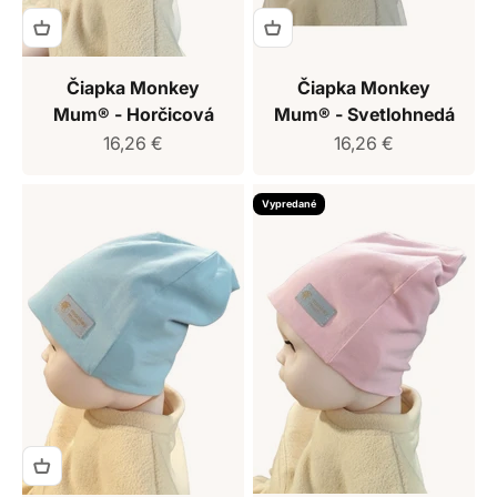
Čiapka Monkey
Čiapka Monkey
Mum® - Horčicová
Mum® - Svetlohnedá
Predajná cena
Predajná cena
16,26 €
16,26 €
Vypredané