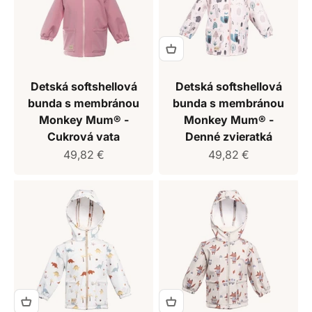
Detská softshellová
Detská softshellová
bunda s membránou
bunda s membránou
Monkey Mum® -
Monkey Mum® -
Cukrová vata
Denné zvieratká
Predajná cena
Predajná cena
49,82 €
49,82 €