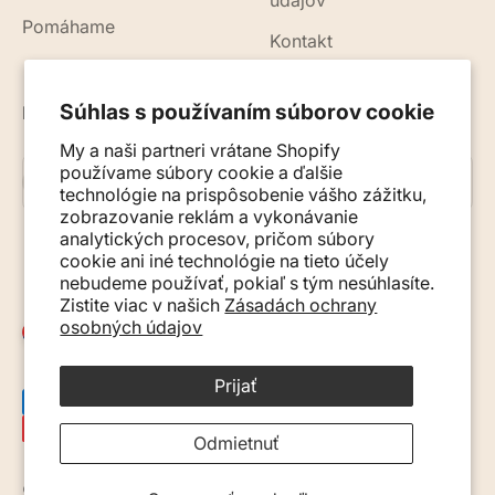
údajov
Pomáhame
Kontakt
Súhlas s používaním súborov cookie
Novinky, rady a tipy do vášho e-mailu
My a naši partneri vrátane Shopify
používame súbory cookie a ďalšie
Prihlásiť sa na odber
E-mail
technológie na prispôsobenie vášho zážitku,
zobrazovanie reklám a vykonávanie
analytických procesov, pričom súbory
cookie ani iné technológie na tieto účely
nebudeme používať, pokiaľ s tým nesúhlasíte.
Zistite viac v našich
Zásadách ochrany
osobných údajov
Slovensko (EUR €)
Prijať
Odmietnuť
© 2026, Monkey Mum. · Site by
Ecommerce Pot
.