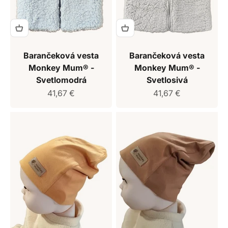
Barančeková vesta
Barančeková vesta
Monkey Mum® -
Monkey Mum® -
Svetlomodrá
Svetlosivá
Predajná cena
Predajná cena
41,67 €
41,67 €