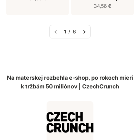
Predajná cena
34,56 €
1 / 6
Na materskej rozbehla e-shop, po rokoch mieri
k tržbám 50 miliónov | CzechCrunch