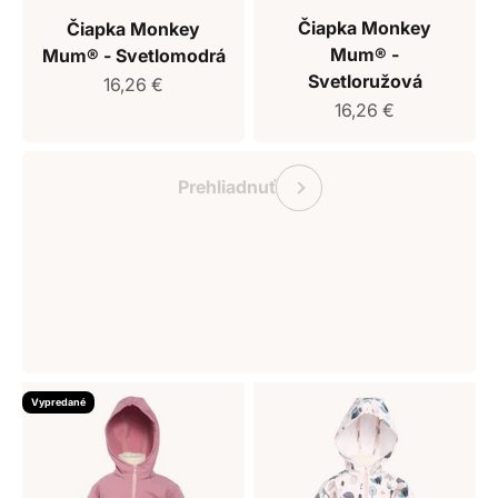
Čiapka Monkey
Čiapka Monkey
Mum® -
Mum® - Svetlomodrá
Svetloružová
Predajná cena
16,26 €
Predajná cena
16,26 €
Darčekový poukaz Monkey Mum
Predchádzajúce
Prehliadnuť
Vypredané