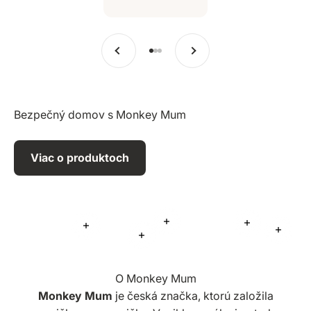
Predchádzajúce
Ďalšie
Prejsť na položku 1
Prejsť na položku 2
Prejsť na položku 3
Bezpečný domov s Monkey Mum
Viac o produktoch
Viac informácií
Viac informá
Viac informácií
Viac i
Viac informácií
O Monkey Mum
Monkey Mum
je česká značka, ktorú založila