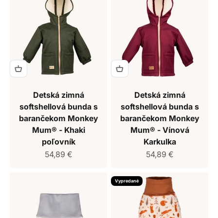
Detská zimná
Detská zimná
softshellová bunda s
softshellová bunda s
barančekom Monkey
barančekom Monkey
Mum® - Khaki
Mum® - Vínová
poľovník
Karkulka
Predajná cena
Predajná cena
54,89 €
54,89 €
Vypredané