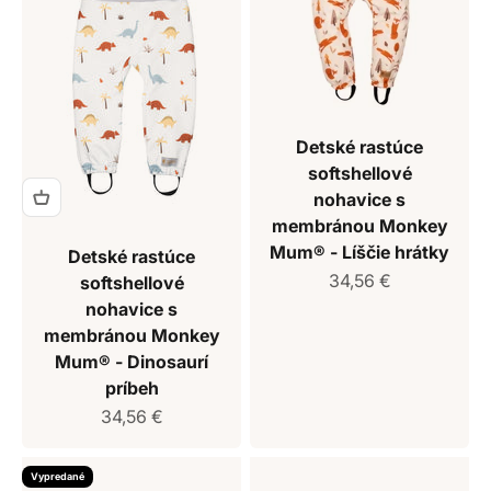
Detské rastúce
softshellové
nohavice s
membránou Monkey
Mum® - Líščie hrátky
Detské rastúce
Predajná cena
34,56 €
softshellové
nohavice s
membránou Monkey
Mum® - Dinosaurí
príbeh
Predajná cena
34,56 €
Vypredané