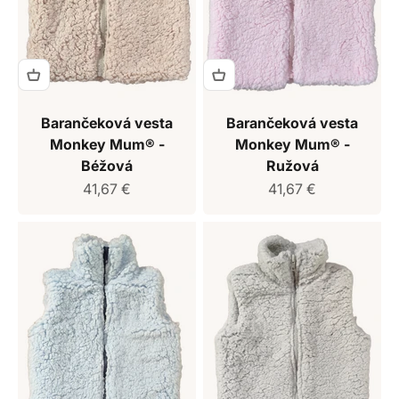
Barančeková vesta
Barančeková vesta
Monkey Mum® -
Monkey Mum® -
Béžová
Ružová
Predajná cena
Predajná cena
41,67 €
41,67 €