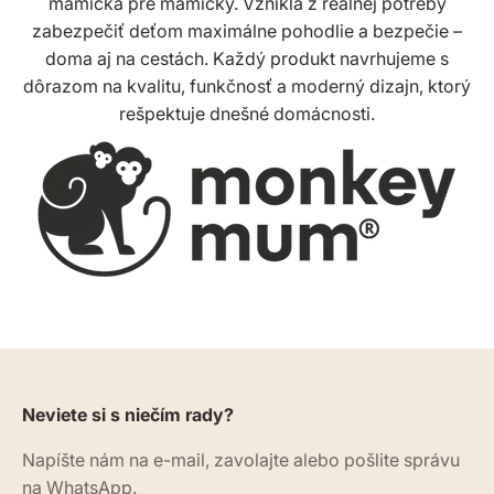
mamička pre mamičky. Vznikla z reálnej potreby
zabezpečiť deťom maximálne pohodlie a bezpečie –
doma aj na cestách. Každý produkt navrhujeme s
dôrazom na kvalitu, funkčnosť a moderný dizajn, ktorý
rešpektuje dnešné domácnosti.
Neviete si s niečím rady?
Napíšte nám na e-mail, zavolajte alebo pošlite správu
na WhatsApp.