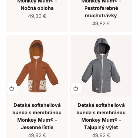
Monkey Mum® -
Monkey Mum® -
Nočná obloha
Pestrofarebné
muchotrávky
Predajná cena
49,82 €
Predajná cena
49,82 €
Detská softshellová
Detská softshellová
bunda s membránou
bunda s membránou
Monkey Mum® -
Monkey Mum® -
Jesenné lístie
Tajuplný výlet
Predajná cena
Predajná cena
49,82 €
49,82 €