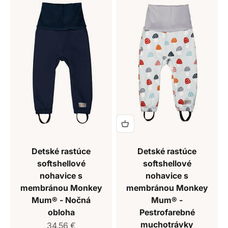
Detské rastúce
Detské rastúce
softshellové
softshellové
nohavice s
nohavice s
membránou Monkey
membránou Monkey
Mum® - Nočná
Mum® -
obloha
Pestrofarebné
muchotrávky
Predajná cena
34,56 €