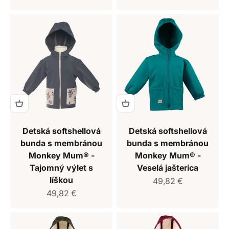
Detská softshellová
Detská softshellová
bunda s membránou
bunda s membránou
Monkey Mum® -
Monkey Mum® -
Tajomný výlet s
Veselá jašterica
líškou
Predajná cena
49,82 €
Predajná cena
49,82 €