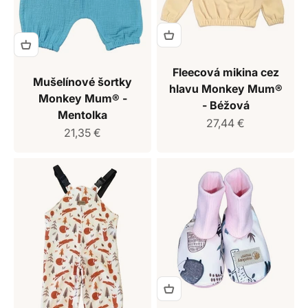
Fleecová mikina cez
Mušelínové šortky
hlavu Monkey Mum®
Monkey Mum® -
- Béžová
Mentolka
Predajná cena
27,44 €
Predajná cena
21,35 €