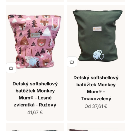
Detský softshellový
Detský softshellový
batôžtek Monkey
batôžtek Monkey
Mum® -
Mum® - Lesné
Tmavozelený
zvieratká - Ružový
Predajná cena
Od 37,61 €
Predajná cena
41,67 €