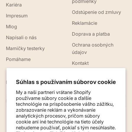
podmienky
Kariéra
Odstúpenie od zmluvy
Impresum
Reklamácie
Mlog
Doprava a platba
Napísali o nás
Ochrana osobných
Mamičky testerky
údajov
Pomáhame
Kontakt
Súhlas s používaním súborov cookie
Novinky, rady a tipy do vášho e-mailu
My a naši partneri vrátane Shopify
používame súbory cookie a ďalšie
Prihlásiť sa na odber
E-mail
technológie na prispôsobenie vášho zážitku,
zobrazovanie reklám a vykonávanie
analytických procesov, pričom súbory
cookie ani iné technológie na tieto účely
nebudeme používať, pokiaľ s tým nesúhlasíte.