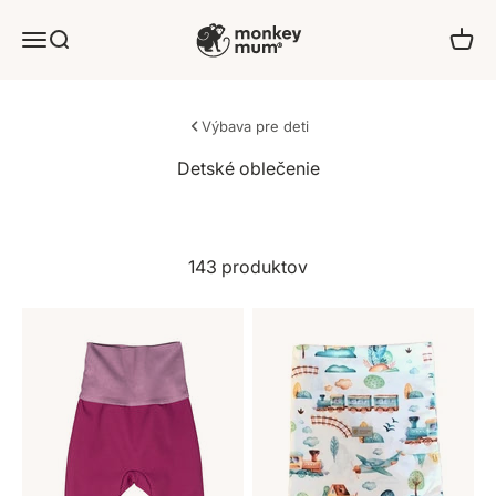
Prejsť na obsah
Monkey Mum
Ponuka
Hľadať
Košík
Výbava pre deti
143 produktov