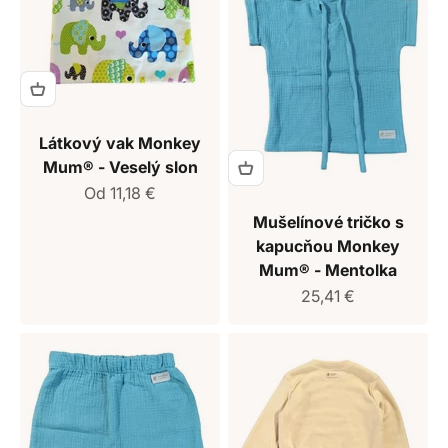
Látkový vak Monkey
Mum® - Veselý slon
Predajná cena
Od 11,18 €
Mušelínové tričko s
kapucňou Monkey
Mum® - Mentolka
Predajná cena
25,41 €