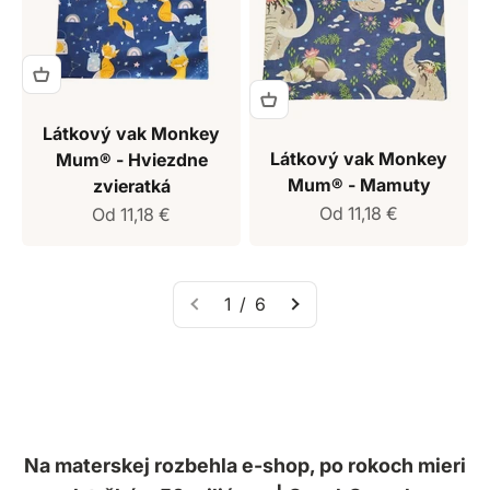
Látkový vak Monkey
Látkový vak Monkey
Mum® - Hviezdne
Mum® - Mamuty
zvieratká
Predajná cena
Predajná cena
Od 11,18 €
Od 11,18 €
1 / 6
Na materskej rozbehla e-shop, po rokoch mieri