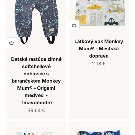
Látkový vak Monkey
Mum® - Mestská
doprava
Detské rastúce zimné
Predajná cena
11,18 €
softshellové
nohavice s
barančekom Monkey
Mum® - Origami
medveď -
Tmavomodré
Predajná cena
39,64 €