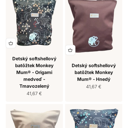
Detský softshellový
batôžtek Monkey
Detský softshellový
Mum® - Origami
batôžtek Monkey
medveď -
Mum® - Hnedý
Tmavozelený
Predajná cena
41,67 €
Predajná cena
41,67 €