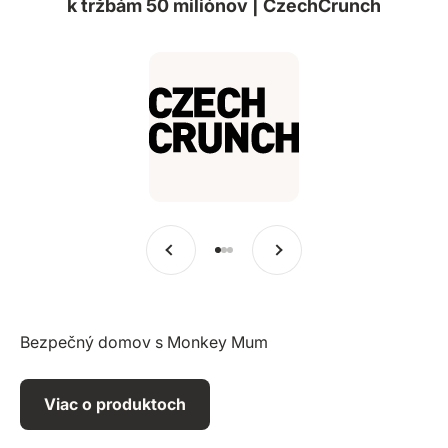
k tržbám 50 miliónov | CzechCrunch
Predchádzajúce
Ďalšie
Prejsť na položku 1
Prejsť na položku 2
Prejsť na položku 3
Bezpečný domov s Monkey Mum
Viac o produktoch