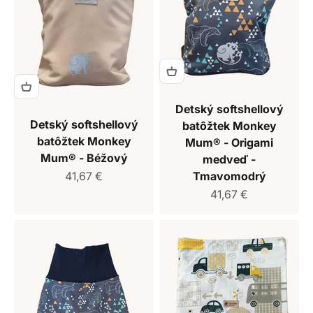
Detský softshellový
Detský softshellový
batôžtek Monkey
batôžtek Monkey
Mum® - Origami
Mum® - Béžový
medveď -
Predajná cena
41,67 €
Tmavomodrý
Predajná cena
41,67 €