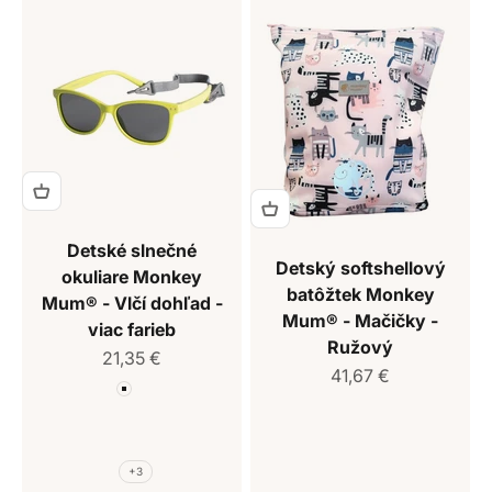
Detské slnečné
Detský softshellový
okuliare Monkey
batôžtek Monkey
Mum® - Vlčí dohľad -
Mum® - Mačičky -
viac farieb
Ružový
Predajná cena
21,35 €
Predajná cena
41,67 €
Farba
Biela
Béžová
Hnedá
Ružová
+3