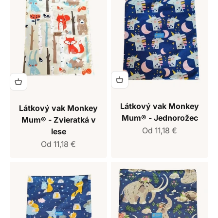
Látkový vak Monkey
Látkový vak Monkey
Mum® - Jednorožec
Mum® - Zvieratká v
Predajná cena
Od 11,18 €
lese
Predajná cena
Od 11,18 €