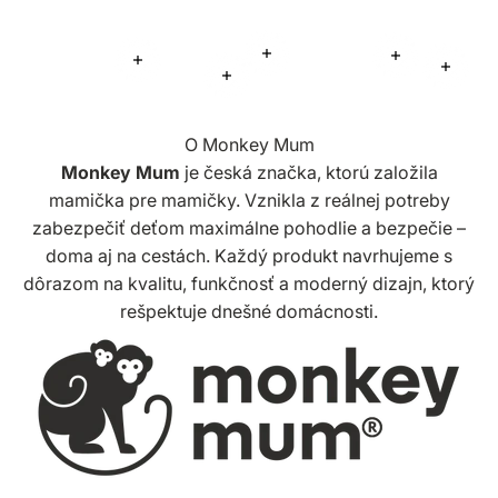
Viac informácií
Viac informá
Viac informácií
Viac i
Viac informácií
O Monkey Mum
Monkey Mum
je česká značka, ktorú založila
mamička pre mamičky. Vznikla z reálnej potreby
zabezpečiť deťom maximálne pohodlie a bezpečie –
doma aj na cestách. Každý produkt navrhujeme s
dôrazom na kvalitu, funkčnosť a moderný dizajn, ktorý
rešpektuje dnešné domácnosti.