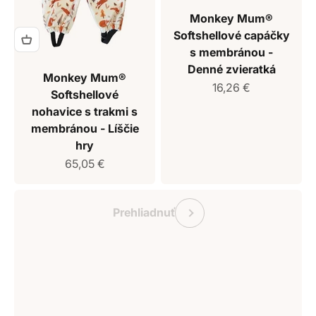
Monkey Mum®
Softshellové capáčky
s membránou -
Denné zvieratká
Monkey Mum®
Predajná cena
16,26 €
Softshellové
nohavice s trakmi s
membránou - Líščie
hry
Predajná cena
65,05 €
Darčekový poukaz Monkey Mum
Predchádzajúce
Prehliadnuť