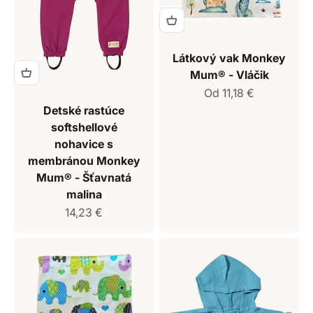
Látkový vak Monkey
Mum® - Vláčik
Predajná cena
Od 11,18 €
Detské rastúce
softshellové
nohavice s
membránou Monkey
Mum® - Šťavnatá
malina
Predajná cena
14,23 €