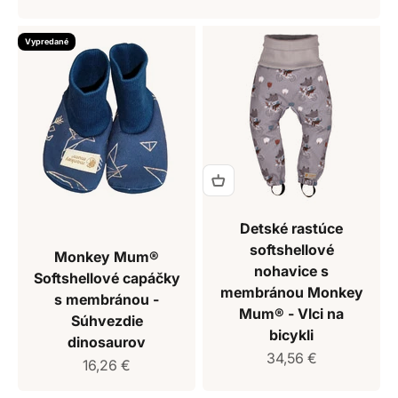
Vypredané
Detské rastúce
softshellové
Monkey Mum®
nohavice s
Softshellové capáčky
membránou Monkey
s membránou -
Mum® - Vlci na
Súhvezdie
bicykli
dinosaurov
Predajná cena
34,56 €
Predajná cena
16,26 €