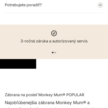
Potrebujete poradiť?
3-ročná záruka a autorizovaný servis
Prejsť na položku 1
Prejsť na položku 2
Prejsť na položku 3
Zábrana na posteľ Monkey Mum® POPULAR
Najobľúbenejšia zábrana Monkey Mum® a