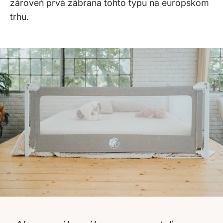
zároveň prvá zábrana tohto typu na európskom
trhu.