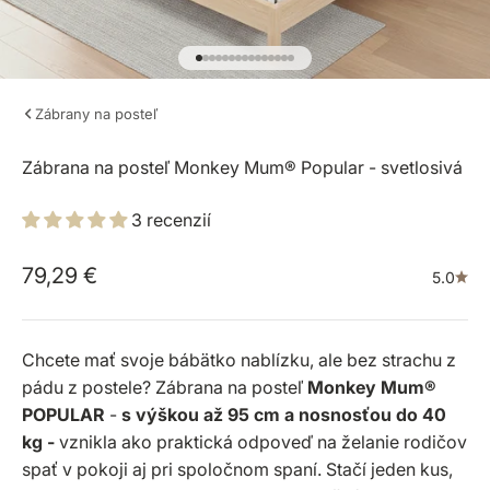
Prejsť na položku 1
Prejsť na položku 2
Prejsť na položku 3
Prejsť na položku 4
Prejsť na položku 5
Prejsť na položku 6
Prejsť na položku 7
Prejsť na položku 8
Prejsť na položku 9
Prejsť na položku 10
Prejsť na položku 11
Prejsť na položku 12
Prejsť na položku 13
Prejsť na položku 14
Prejsť na položku 15
Zábrany na posteľ
Zábrana na posteľ Monkey Mum® Popular - svetlosivá
3 recenzií
Predajná cena
79,29 €
5.0
Chcete mať svoje bábätko nablízku, ale bez strachu z
pádu z postele? Zábrana na posteľ
Monkey Mum®
POPULAR
-
s výškou až 95 cm a nosnosťou do 40
kg -
vznikla ako praktická odpoveď na želanie rodičov
spať v pokoji aj pri spoločnom spaní. Stačí jeden kus,