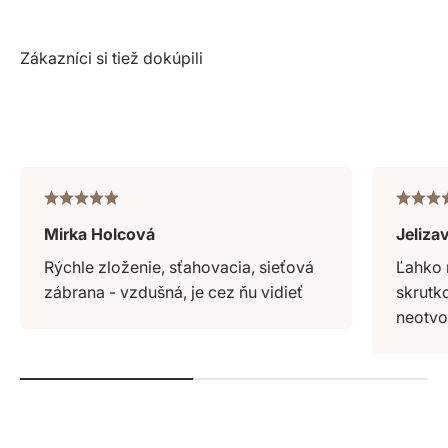
Mirka Holcová
Jeliza
Rýchle zloženie, sťahovacia, sieťová
Ľahko 
zábrana - vzdušná, je cez ňu vidieť
skrutk
neotvor