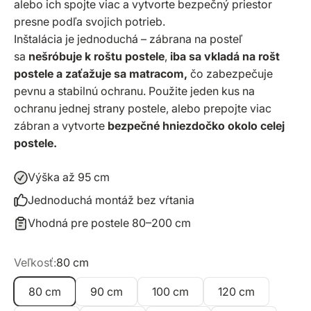
alebo ich spojte viac a vytvorte bezpečný priestor
presne podľa svojich potrieb.
Inštalácia je jednoduchá – zábrana na posteľ
sa
nešróbuje k roštu postele
,
iba sa vkladá na rošt
postele a zaťažuje sa matracom,
čo zabezpečuje
pevnu a stabilnú ochranu. Použite jeden kus na
ochranu jednej strany postele, alebo prepojte viac
zábran a vytvorte
bezpečné hniezdočko okolo celej
postele.
Výška až 95 cm
Jednoduchá montáž bez vŕtania
Vhodná pre postele 80–200 cm
Veľkosť:
80 cm
80 cm
90 cm
100 cm
120 cm