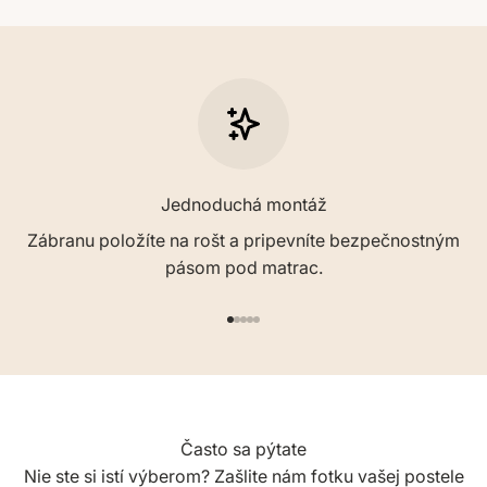
Jednoduchá montáž
Zábranu položíte na rošt a pripevníte bezpečnostným
pásom pod matrac.
Prejsť na položku 1
Prejsť na položku 2
Prejsť na položku 3
Prejsť na položku 4
Prejsť na položku 5
Často sa pýtate
Nie ste si istí výberom? Zašlite nám fotku vašej postele