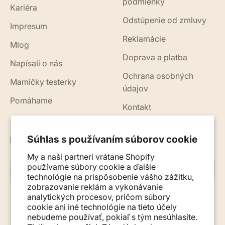
podmienky
Kariéra
Odstúpenie od zmluvy
Impresum
Reklamácie
Mlog
Doprava a platba
Napísali o nás
Ochrana osobných
Mamičky testerky
údajov
Pomáhame
Kontakt
Súhlas s používaním súborov cookie
Novinky, rady a tipy do vášho e-mailu
My a naši partneri vrátane Shopify
používame súbory cookie a ďalšie
Prihlásiť sa na odber
E-mail
technológie na prispôsobenie vášho zážitku,
zobrazovanie reklám a vykonávanie
analytických procesov, pričom súbory
cookie ani iné technológie na tieto účely
nebudeme používať, pokiaľ s tým nesúhlasíte.