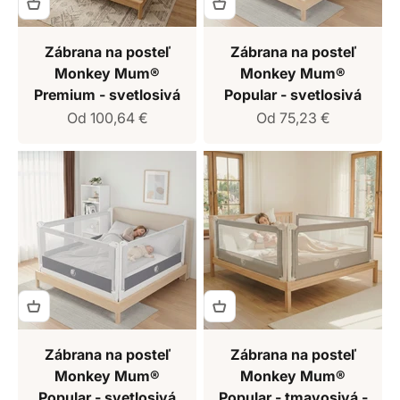
Zábrana na posteľ
Zábrana na posteľ
Monkey Mum®
Monkey Mum®
Premium - svetlosivá
Popular - svetlosivá
Predajná cena
Predajná cena
Od 100,64 €
Od 75,23 €
Zábrana na posteľ
Zábrana na posteľ
Monkey Mum®
Monkey Mum®
Popular - svetlosivá
Popular - tmavosivá -