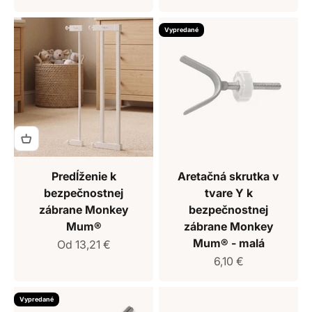
Vypredané
Predĺženie k
Aretačná skrutka v
bezpečnostnej
tvare Y k
zábrane Monkey
bezpečnostnej
Mum®
zábrane Monkey
Mum® - malá
Predajná cena
Od 13,21 €
Predajná cena
6,10 €
Vypredané