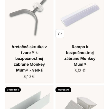
Aretačná skrutka v
Rampa k
tvare Y k
bezpečnostnej
bezpečnostnej
zábrane Monkey
zábrane Monkey
Mum®
Mum® - veľká
Predajná cena
8,13 €
Predajná cena
6,10 €
Vypredané
Vypredané