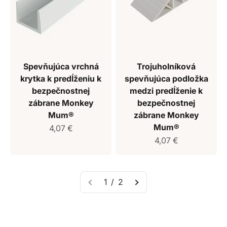
Spevňujúca vrchná
Trojuholníková
krytka k predĺženiu k
spevňujúca podložka
bezpečnostnej
medzi predĺženie k
zábrane Monkey
bezpečnostnej
Mum®
zábrane Monkey
Mum®
Predajná cena
4,07 €
Predajná cena
4,07 €
1 / 2