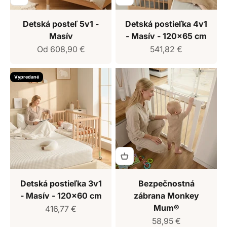
Detská posteľ 5v1 -
Detská postieľka 4v1
Masív
- Masív - 120x65 cm
Predajná cena
Predajná cena
Od 608,90 €
541,82 €
Vypredané
Detská postieľka 3v1
Bezpečnostná
- Masív - 120x60 cm
zábrana Monkey
Mum®
Predajná cena
416,77 €
Predajná cena
58,95 €