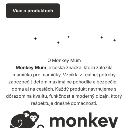
Viac o produktoch
Viac informácií
Viac informá
Viac informácií
Viac i
Viac informácií
O Monkey Mum
Monkey Mum
je česká značka, ktorú založila
mamička pre mamičky. Vznikla z reálnej potreby
zabezpečiť deťom maximálne pohodlie a bezpečie –
doma aj na cestách. Každý produkt navrhujeme s
dôrazom na kvalitu, funkčnosť a moderný dizajn, ktorý
rešpektuje dnešné domácnosti.