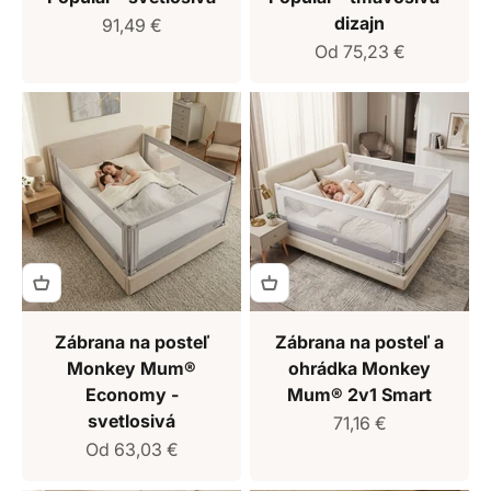
dizajn
Predajná cena
91,49 €
Predajná cena
Od 75,23 €
Zábrana na posteľ
Zábrana na posteľ a
Monkey Mum®
ohrádka Monkey
Economy -
Mum® 2v1 Smart
svetlosivá
Predajná cena
71,16 €
Predajná cena
Od 63,03 €