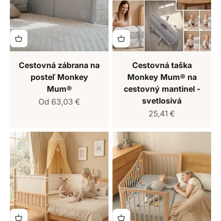
Cestovná zábrana na
Cestovná taška
posteľ Monkey
Monkey Mum® na
Mum®
cestovný mantinel -
svetlosivá
Predajná cena
Od 63,03 €
Predajná cena
25,41 €