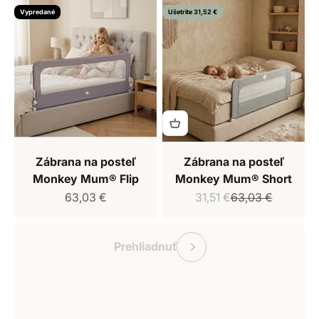
Vypredané
Ušetrite 31,52 €
Zábrana na posteľ
Zábrana na posteľ
Monkey Mum® Flip
Monkey Mum® Short
Predajná cena
Predajná cena
Bežná cena
63,03 €
31,51 €
63,03 €
Darčekový poukaz Monkey Mum
Predchádzajúce
Prehliadnuť