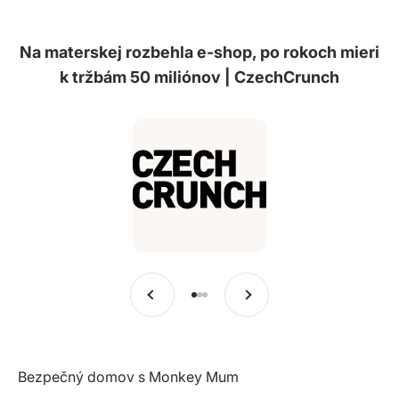
Na materskej rozbehla e-shop, po rokoch mieri
k tržbám 50 miliónov | CzechCrunch
Predchádzajúce
Ďalšie
Prejsť na položku 1
Prejsť na položku 2
Prejsť na položku 3
Bezpečný domov s Monkey Mum