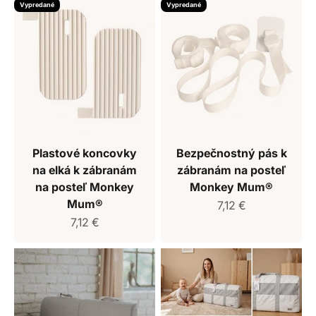
Vypredané
Vypredané
Plastové koncovky
Bezpečnostný pás k
na elká k zábranám
zábranám na posteľ
na posteľ Monkey
Monkey Mum®
Mum®
Predajná cena
7,12 €
Predajná cena
7,12 €