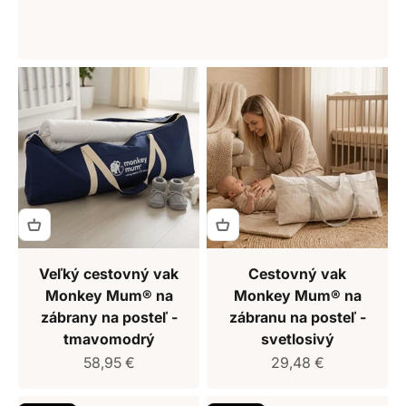
Veľký cestovný vak
Cestovný vak
Monkey Mum® na
Monkey Mum® na
zábrany na posteľ -
zábranu na posteľ -
tmavomodrý
svetlosivý
Predajná cena
Predajná cena
58,95 €
29,48 €