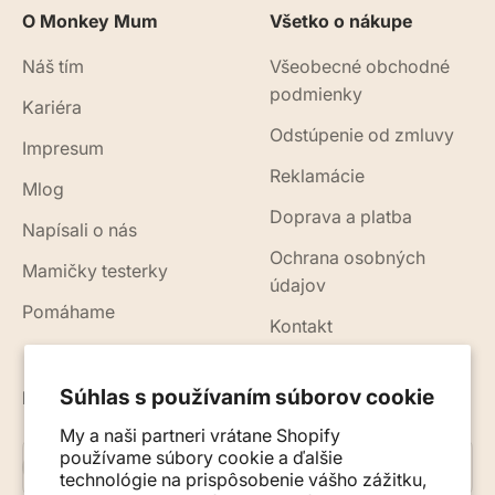
O Monkey Mum
Všetko o nákupe
Náš tím
Všeobecné obchodné
podmienky
Kariéra
Odstúpenie od zmluvy
Impresum
Reklamácie
Mlog
Doprava a platba
Napísali o nás
Ochrana osobných
Mamičky testerky
údajov
Pomáhame
Kontakt
Súhlas s používaním súborov cookie
Novinky, rady a tipy do vášho e-mailu
My a naši partneri vrátane Shopify
používame súbory cookie a ďalšie
Prihlásiť sa na odber
E-mail
technológie na prispôsobenie vášho zážitku,