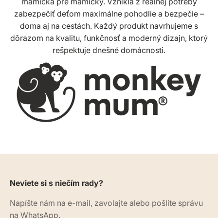
mamička pre mamičky. Vznikla z reálnej potreby
zabezpečiť deťom maximálne pohodlie a bezpečie –
doma aj na cestách. Každý produkt navrhujeme s
dôrazom na kvalitu, funkčnosť a moderný dizajn, ktorý
rešpektuje dnešné domácnosti.
Neviete si s niečím rady?
Napíšte nám na e-mail, zavolajte alebo pošlite správu
na WhatsApp.