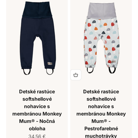
Detské rastúce
Detské rastúce
softshellové
softshellové
nohavice s
nohavice s
membránou Monkey
membránou Monkey
Mum® - Nočná
Mum® -
obloha
Pestrofarebné
muchotrávky
Predajná cena
34,56 €