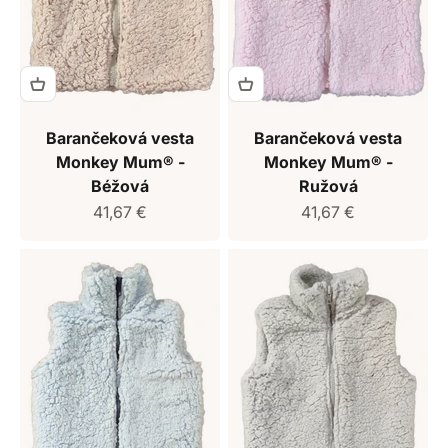
Barančeková vesta
Barančeková vesta
Monkey Mum® -
Monkey Mum® -
Béžová
Ružová
Predajná cena
Predajná cena
41,67 €
41,67 €