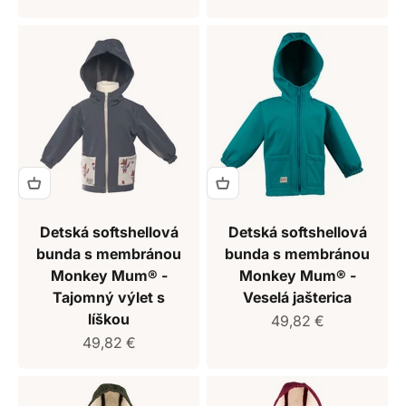
Detská softshellová
Detská softshellová
bunda s membránou
bunda s membránou
Monkey Mum® -
Monkey Mum® -
Tajomný výlet s
Veselá jašterica
líškou
Predajná cena
49,82 €
Predajná cena
49,82 €