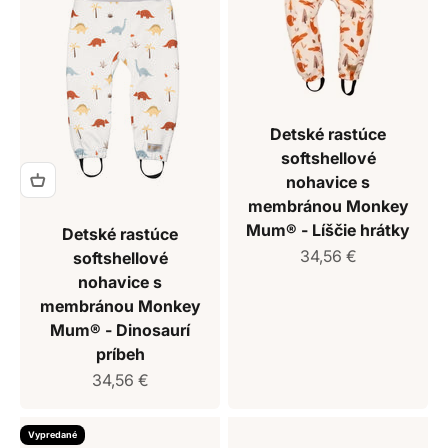
Detské rastúce
softshellové
nohavice s
membránou Monkey
Mum® - Líščie hrátky
Detské rastúce
Predajná cena
34,56 €
softshellové
nohavice s
membránou Monkey
Mum® - Dinosaurí
príbeh
Predajná cena
34,56 €
Vypredané