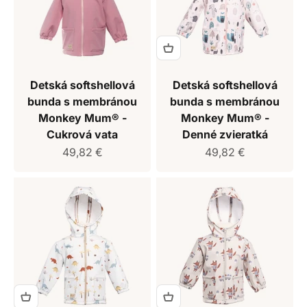
Detská softshellová
Detská softshellová
bunda s membránou
bunda s membránou
Monkey Mum® -
Monkey Mum® -
Cukrová vata
Denné zvieratká
Predajná cena
Predajná cena
49,82 €
49,82 €