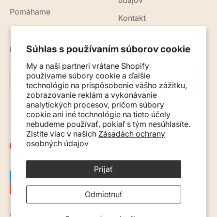
údajov
Pomáhame
Kontakt
Súhlas s používaním súborov cookie
Novinky, rady a tipy do vášho e-mailu
My a naši partneri vrátane Shopify
používame súbory cookie a ďalšie
Prihlásiť sa na odber
E-mail
technológie na prispôsobenie vášho zážitku,
zobrazovanie reklám a vykonávanie
analytických procesov, pričom súbory
cookie ani iné technológie na tieto účely
nebudeme používať, pokiaľ s tým nesúhlasíte.
Zistite viac v našich
Zásadách ochrany
osobných údajov
Slovensko (EUR €)
Prijať
Odmietnuť
© 2026, Monkey Mum. · Site by
Ecommerce Pot
.