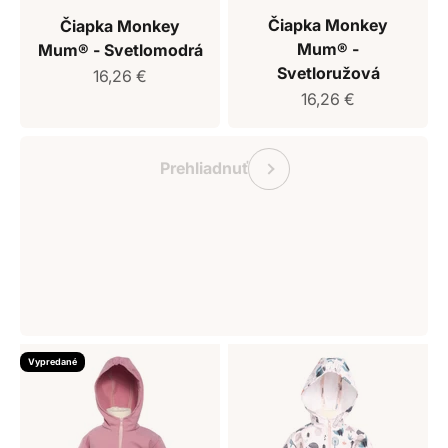
Čiapka Monkey
Čiapka Monkey
Mum® -
Mum® - Svetlomodrá
Svetloružová
Predajná cena
16,26 €
Predajná cena
16,26 €
Darčekový poukaz Monkey Mum
Predchádzajúce
Prehliadnuť
Vypredané