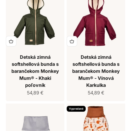
Detská zimná
Detská zimná
softshellová bunda s
softshellová bunda s
barančekom Monkey
barančekom Monkey
Mum® - Khaki
Mum® - Vínová
poľovník
Karkulka
Predajná cena
Predajná cena
54,89 €
54,89 €
Vypredané