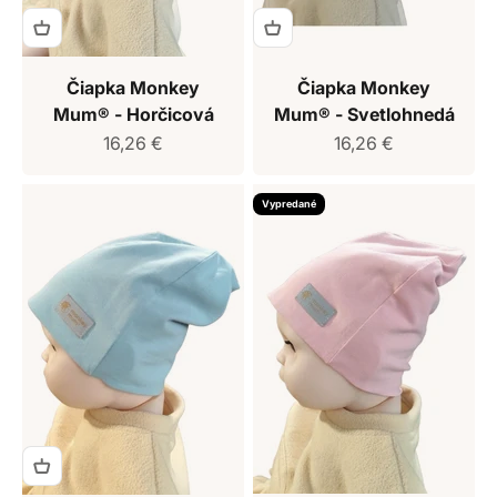
Čiapka Monkey
Čiapka Monkey
Mum® - Horčicová
Mum® - Svetlohnedá
Predajná cena
Predajná cena
16,26 €
16,26 €
Vypredané