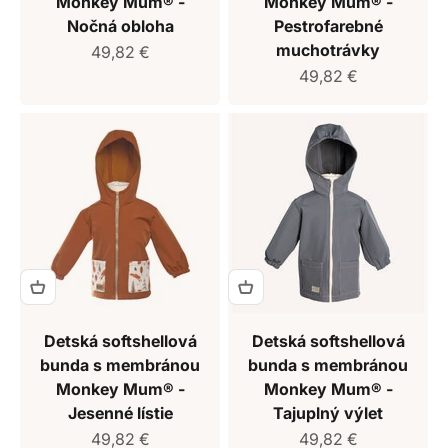
Monkey Mum® -
Monkey Mum® -
Nočná obloha
Pestrofarebné
muchotrávky
Predajná cena
49,82 €
Predajná cena
49,82 €
Detská softshellová
Detská softshellová
bunda s membránou
bunda s membránou
Monkey Mum® -
Monkey Mum® -
Jesenné lístie
Tajuplný výlet
Predajná cena
Predajná cena
49,82 €
49,82 €