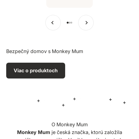
Predchádzajúce
Ďalšie
Prejsť na položku 1
Prejsť na položku 2
Prejsť na položku 3
Bezpečný domov s Monkey Mum
Viac o produktoch
Viac informácií
Viac informá
Viac informácií
Viac i
Viac informácií
O Monkey Mum
Monkey Mum
je česká značka, ktorú založila