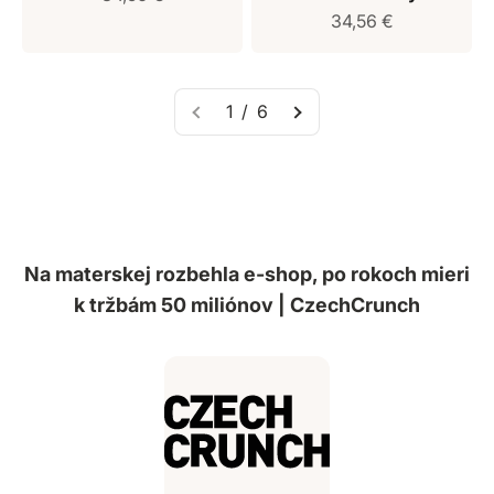
Predajná cena
34,56 €
1 / 6
Na materskej rozbehla e-shop, po rokoch mieri
k tržbám 50 miliónov | CzechCrunch