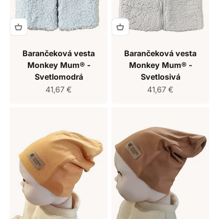
Barančeková vesta
Barančeková vesta
Monkey Mum® -
Monkey Mum® -
Svetlomodrá
Svetlosivá
Predajná cena
Predajná cena
41,67 €
41,67 €